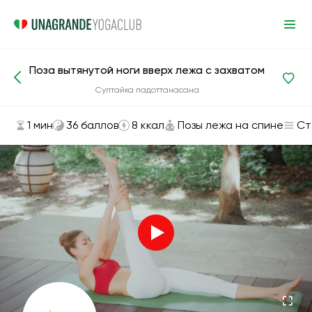
Поза вытянутой ноги вверх лежа с захватом
Асаны и упражнения
Позы лежа на спине
Суптайка падоттанасана
1 мин
36 баллов
8 ккал
Позы лежа на спине
Ст