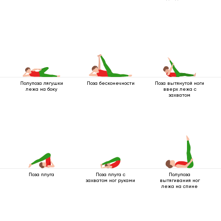
Полупоза лягушки
Поза бесконечности
Поза вытянутой ноги
лежа на боку
вверх лежа с
захватом
Поза плуга
Поза плуга с
Полупоза
захватом ног руками
вытягивания ног
лежа на спине