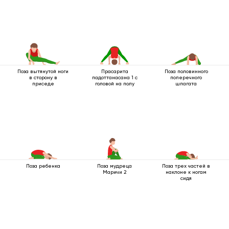
Поза вытянутой ноги
Прасарита
Поза половинного
в сторону в
падоттанасана 1 с
поперечного
приседе
головой на полу
шпагата
Поза ребенка
Поза мудреца
Поза трех частей в
Маричи 2
наклоне к ногам
сидя