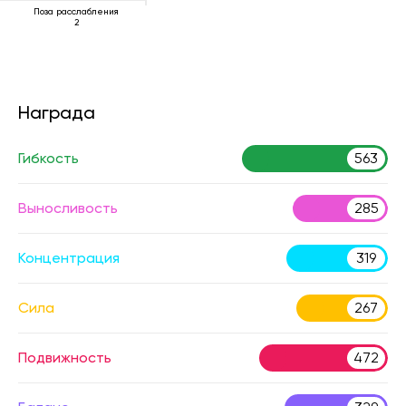
Поза расслабления
2
Награда
Гибкость
563
Выносливость
285
Концентрация
319
Сила
267
Подвижность
472