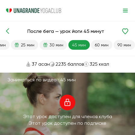
После бега — урок йоги 45 минут
Готовые уроки
Спорт
Бег
мин
25 мин
30 мин
45 мин
60 мин
90 мин
37 асан
2235 баллов
325 ккал
Заниматься по видео ·
45 мин
Этот урок доступен для членов клуба
Этот урок доступен по подписке