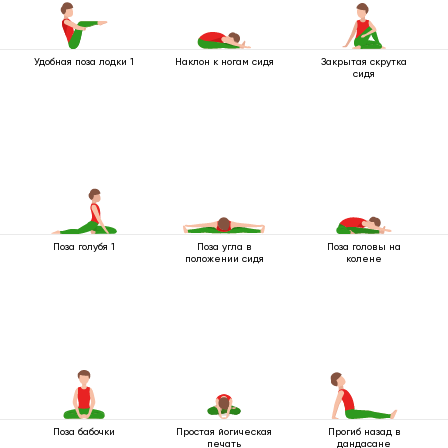
Удобная поза лодки 1
Наклон к ногам сидя
Закрытая скрутка
сидя
Поза голубя 1
Поза угла в
Поза головы на
положении сидя
колене
Поза бабочки
Простая йогическая
Прогиб назад в
печать
дандасане