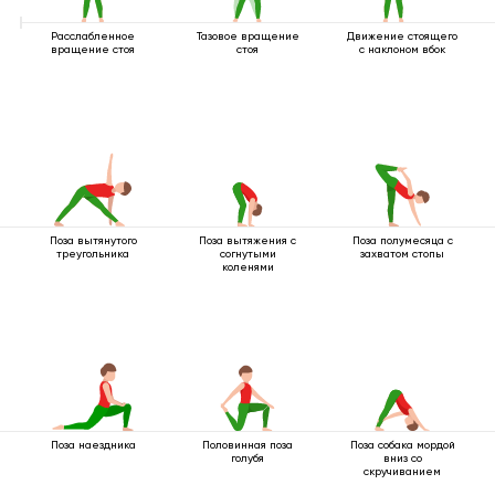
Расслабленное
Тазовое вращение
Движение стоящего
вращение стоя
стоя
с наклоном вбок
Поза вытянутого
Поза вытяжения с
Поза полумесяца с
треугольника
согнутыми
захватом стопы
коленями
Поза наездника
Половинная поза
Поза собака мордой
голубя
вниз со
скручиванием