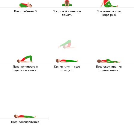
Поза ребенка 3
Простая йогическая
Половинная поза
печать
царя рыб
Поза полумоста с
Поза скручивания
Крийя плуг – поза
руками в замке
спины лежа
спящего
Поза расслабления