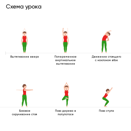
Схема урока
Вытягивание вверх
Попеременное
Движение стоящего
вертикальное
с наклоном вбок
вытягивание
Боковое
Поза дерева в
Поза стула
скручивание стоя
полулотосе