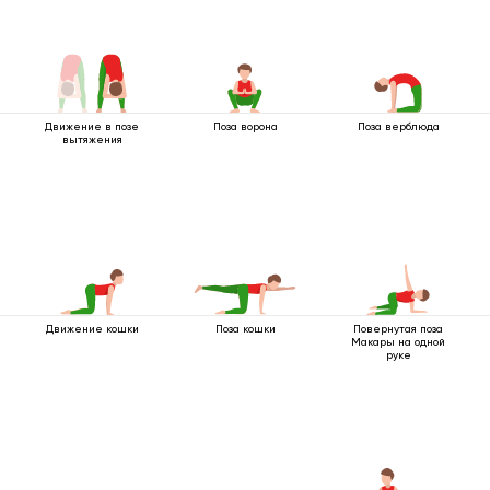
Движение в позе
Поза ворона
Поза верблюда
вытяжения
Движение кошки
Поза кошки
Повернутая поза
Макары на одной
руке