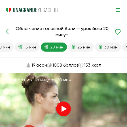
Облегчение головной боли — урок йоги 20
Готовые уроки
Голова
минут
0 мин
15 мин
20 мин
25 мин
30 мин
19 асан
1008 баллов
153 ккал
Заниматься по видео ·
20 мин