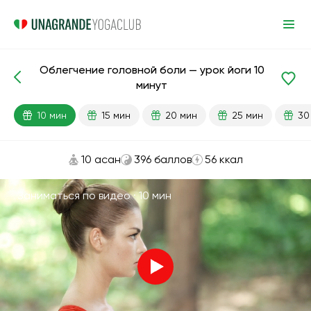
Облегчение головной боли — урок йоги 10
Готовые уроки
Голова
минут
10 мин
15 мин
20 мин
25 мин
30
10 асан
396 баллов
56 ккал
Заниматься по видео ·
10 мин