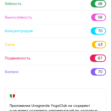
Гибкость
68
Выносливость
58
Концентрация
70
Сила
43
Подвижность
87
Баланс
70
Приложение Unagrande YogaClub не содержит
и не может содержать рекомендаций по здоровью.