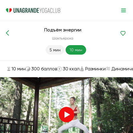
Подъём энергии
Асаны и упражнения
Разминки
Шактьяроха
5 мин
10 мин
10 мин
300 баллов
30 ккал
Разминки
Динамич