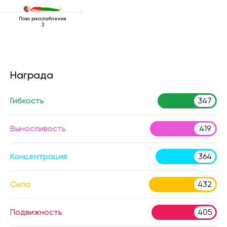
Поза расслабления
3
Награда
Гибкость
347
Выносливость
419
Концентрация
364
Сила
432
Подвижность
405