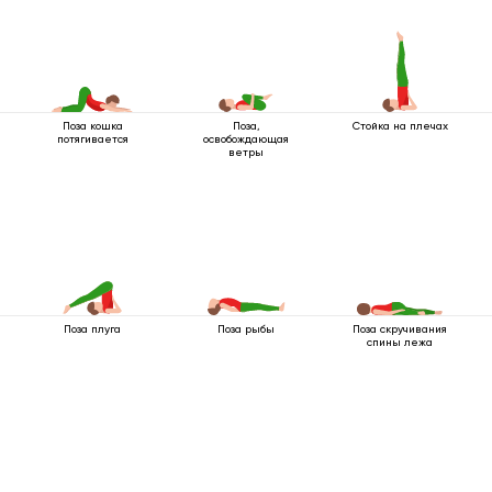
Поза кошка
Поза,
Стойка на плечах
потягивается
освобождающая
ветры
Поза плуга
Поза рыбы
Поза скручивания
спины лежа