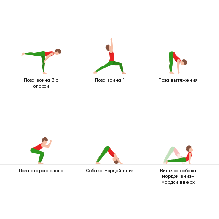
Поза воина 3 с
Поза воина 1
Поза вытяжения
опорой
Поза старого слона
Собака мордой вниз
Виньяса собака
мордой вниз–
мордой вверх