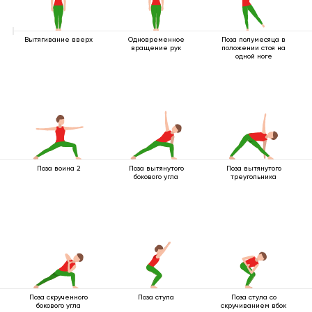
Вытягивание вверх
Одновременное
Поза полумесяца в
вращение рук
положении стоя на
одной ноге
Поза воина 2
Поза вытянутого
Поза вытянутого
бокового угла
треугольника
Поза скрученного
Поза стула
Поза стула со
бокового угла
скручиванием вбок