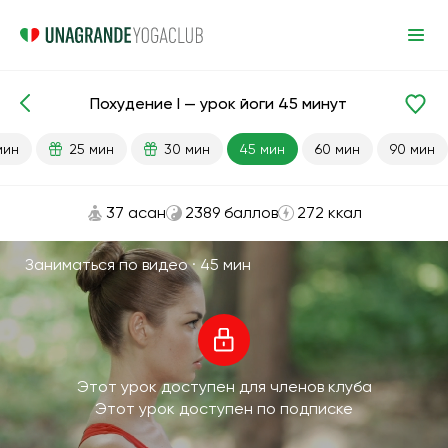
Похудение I — урок йоги 45 минут
Готовые уроки
Похудение
мин
25 мин
30 мин
45 мин
60 мин
90 мин
37 асан
2389 баллов
272 ккал
Заниматься по видео ·
45 мин
Этот урок доступен для членов клуба
Этот урок доступен по подписке