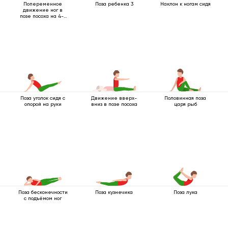
Попеременное
Поза ребенка 3
Наклон к ногам сидя
движение ног в
позе посоха на 4-х
опорах
Поза уголок сидя с
Движение вверх-
Половинная поза
опорой на руки
вниз в позе посоха
царя рыб
Поза бесконечности
Поза кузнечика
Поза лука
с подъёмом ног