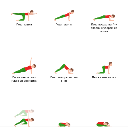
Поза кошки
Поза планки
Поза посоха на 4-х
опорах с упором на
локти
Половинная поза
Поза макары лицом
Движение кошки
мудреца Васиштхи
вниз