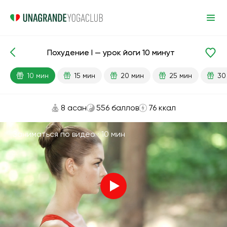
Похудение I — урок йоги 10 минут
Готовые уроки
Похудение
10 мин
15 мин
20 мин
25 мин
30
8 асан
556 баллов
76 ккал
Заниматься по видео ·
10 мин