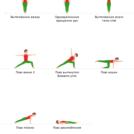
Вытягивание вверх
Одновременное
Вытягивание всего
вращение рук
тела стоя
Поза воина 2
Поза вытянутого
Поза кошки
бокового угла
Поза планки
Поза расслабления