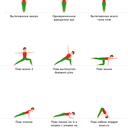
Вытягивание вверх
Одновременное
Вытягивание всего
вращение рук
тела стоя
Поза воина 2
Поза вытянутого
Поза кошки
бокового угла
Поза планки
Поза посоха на 4-х
Поза собака мордой
опорах с упором на
вниз со