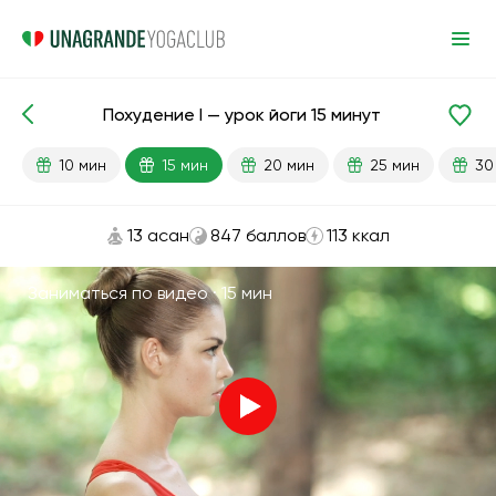
Похудение I — урок йоги 15 минут
Готовые уроки
Похудение
10 мин
15 мин
20 мин
25 мин
30
13 асан
847 баллов
113 ккал
Заниматься по видео ·
15 мин