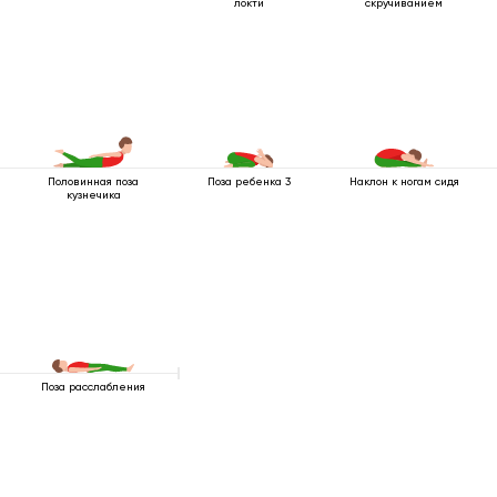
локти
скручиванием
Половинная поза
Поза ребенка 3
Наклон к ногам сидя
кузнечика
Поза расслабления