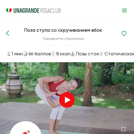
Поза стула со скручиванием вбок
Асаны и упражнения
Позы стоя
Паривритта уткатасана
1 мин
66 баллов
8 ккал
Позы стоя
Статическа