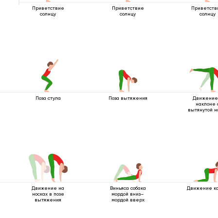
Приветствие
Приветствие
Приветств
солнцу
солнцу
солнцу
Поза стула
Поза вытяжения
Движение
наклоне 
вытянутой н
вверх
Движение на
Виньяса собака
Движение к
носках в позе
мордой вниз–
вытяжения
мордой вверх