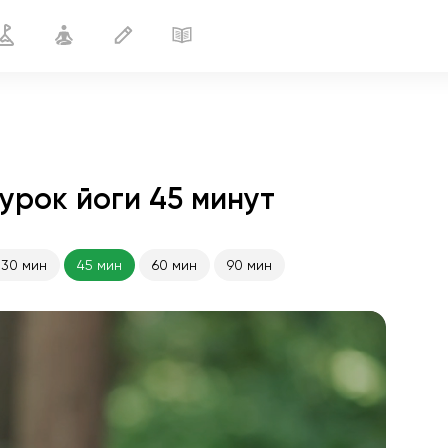
урок йоги 45 минут
30 мин
45 мин
60 мин
90 мин
полёт души
01:44
внутренний покой
01:27