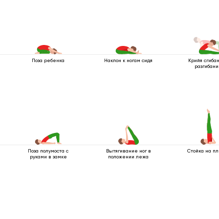
Поза ребенка
Наклон к ногам сидя
Крийя сгиба
разгибан
Поза полумоста с
Вытягивание ног в
Стойка на п
руками в замке
положении лежа