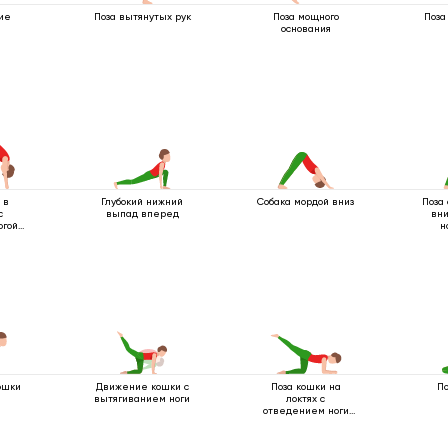
ие
Поза вытянутых рук
Поза мощного
Поза
основания
 в
Глубокий нижний
Собака мордой вниз
Поза
с
выпад вперед
вни
огой
н
ошки
Движение кошки с
Поза кошки на
По
вытягиванием ноги
локтях с
отведением ноги
назад