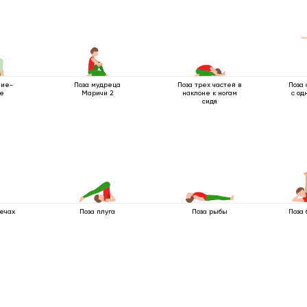
ние-
Поза мудреца
Поза трех частей в
Поза 
ие
Маричи 2
наклоне к ногам
с од
сидя
лечах
Поза плуга
Поза рыбы
Поза