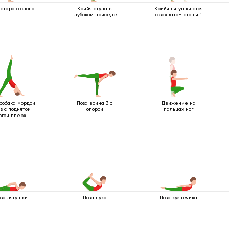
 старого слона
Крийя стула в
Крийя лягушки стоя
глубоком приседе
с захватом стопы 1
 собака мордой
Поза воина 3 с
Движение на
з с поднятой
опорой
пальцах ног
огой вверх
за лягушки
Поза лука
Поза кузнечика