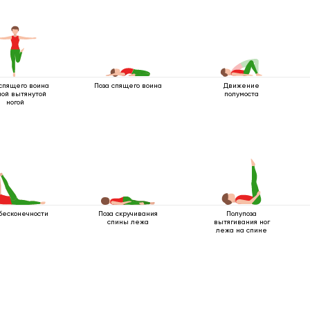
спящего воина
Поза спящего воина
Движение
ной вытянутой
полумоста
ногой
 бесконечности
Поза скручивания
Полупоза
спины лежа
вытягивания ног
лежа на спине