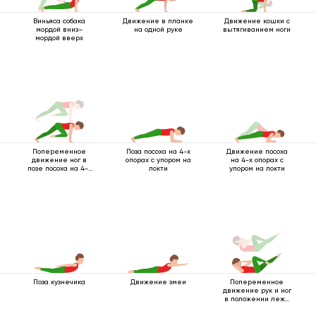
Виньяса собака
Движение в планке
Движение кошки с
мордой вниз–
на одной руке
вытягиванием ноги
мордой вверх
Попеременное
Поза посоха на 4-х
Движение посоха
движение ног в
опорах с упором на
на 4-х опорах с
позе посоха на 4-х
локти
упором на локти
опорах
Поза кузнечика
Движение змеи
Попеременное
движение рук и ног
в положении лежа
на спине