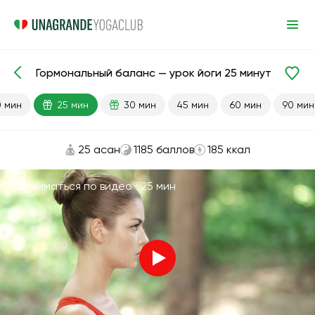
Гормональный баланс — урок йоги 25 минут
Готовые уроки
Энергия
0 мин
25 мин
30 мин
45 мин
60 мин
90 мин
25 асан
1185 баллов
185 ккал
Заниматься по видео ·
25 мин