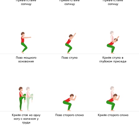
Приветствие
Приветствие
Приветствие
солнцу
солнцу
солнцу
Поза мощного
Поза стула
Крийя стула в
основания
глубоком приседе
Крийя стоя на одну
Поза старого слона
Крийя старого слона
ногу с коленом у
груди