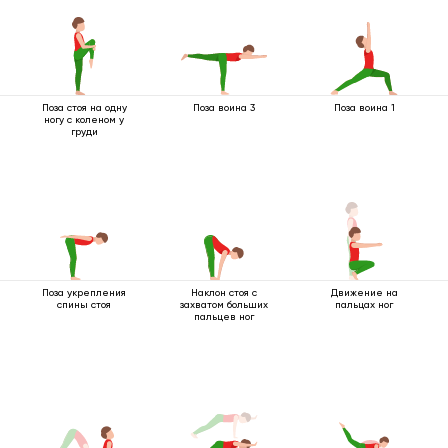
Поза стоя на одну
Поза воина 3
Поза воина 1
ногу с коленом у
груди
Поза укрепления
Наклон стоя с
Движение на
спины стоя
захватом больших
пальцах ног
пальцев ног