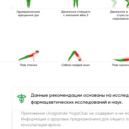
Одновременное
Движение стоящего
Движение в 
вращение рук
с наклоном вбок 2
стула со
скручиван
Поза планки
Собака мордой вниз
Поза кузнеч
Данные рекомендации основаны на иссле
фармацевтических исследований и наук.
Приложение Unagrande YogaClub не содержит и не мо
Информация о здоровье предназначена для общего о
консультации врача.