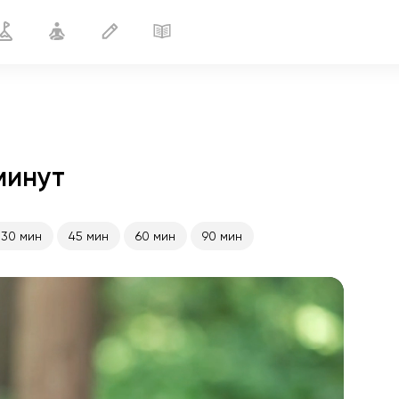
 минут
Похудение II
15 мин
30 мин
45 мин
60 мин
90 мин
полёт души
01:44
внутренний покой
01:27