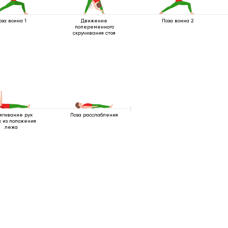
оза воина 1
Движение
Поза воина 2
попеременного
скручивания стоя
ягивание рук
Поза расслабления
 из положения
лежа