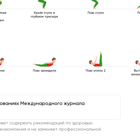
позе
Крийя стула в
Поза стула
П
глубоком приседе
ием
ика
Поза крокодила
Поза уголок 2
Выт
вверх
дованиях Международного журнала
жет содержать рекомендаций по здоровью.
знакомления и не заменяет профессиональной