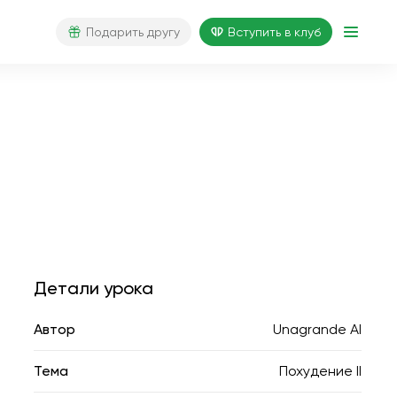
Подарить другу
Вступить в клуб
Детали урока
Автор
Unagrande AI
Тема
Похудение II