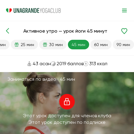
Активное утро — урок йоги 45 минут
Готовые уроки
Энергия
мин
25 мин
30 мин
45 мин
60 мин
90 мин
43 асан
2019 баллов
313 ккал
Заниматься по видео ·
45 мин
Этот урок доступен для членов клуба
Этот урок доступен по подписке