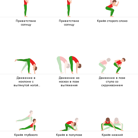
Приветствие
Приветствие
Крийя старого слона
солнцу
солнцу
Движение в
Движение на
Движение в позе
наклоне с
носках в позе
стула со
вытянутой ногой
вытяжения
скручиванием
вверх
Крийя глубокого
Крийя в полупозе
Крийя нижний