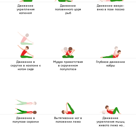
Движение
Движение
Движение вверх-
укрепления
половинного царя
вниз в позе посоха
коленей
рыб
Движение в
Мудра приветствия
Глубокое движение
скрутке в наклоне к
в скрученном
кобры
ногам сидя
полулотосе
Вытягивание ног в
Движение
Движение в
положении лежа
укрепления мышц
полупозе саранчи
живота лежа на
спине