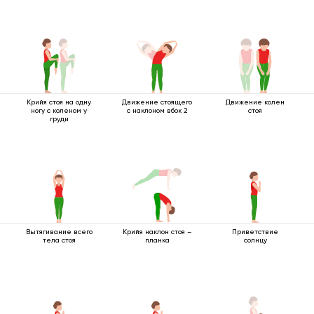
Крийя стоя на одну
Движение стоящего
Движение колен
ногу с коленом у
с наклоном вбок 2
стоя
груди
Вытягивание всего
Крийя наклон стоя –
Приветствие
тела стоя
планка
солнцу