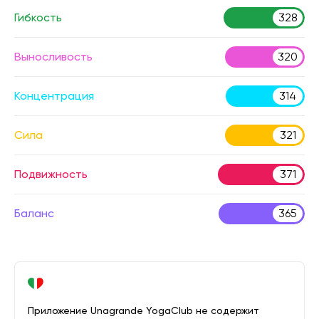
Гибкость
328
Выносливость
320
Концентрация
314
Сила
321
Подвижность
371
Баланс
365
Приложение Unagrande YogaClub не содержит