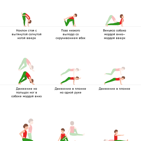
Наклон стоя с
Поза низкого
Виньяса собака
вытянутой согнутой
выпада со
мордой вниз–
ногой вверх
скручиванием вбок
мордой вверх
Движение на
Движение в планке
Движение в планке
пальцах ног в
на одной руке
собаке мордой вниз