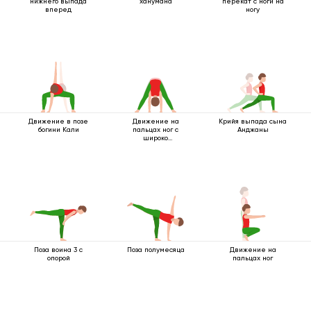
нижнего выпада
ханумана
перекат с ноги на
вперед
ногу
Движение в позе
Движение на
Крийя выпада сына
богини Кали
пальцах ног с
Анджаны
широко
расставленными
ногами
Поза воина 3 с
Поза полумесяца
Движение на
опорой
пальцах ног