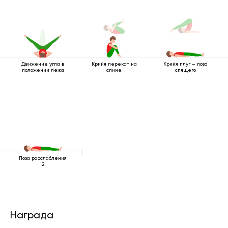
Движение угла в
Крийя перекат на
Крийя плуг – поза
положении лежа
спине
спящего
Поза расслабления
2
Награда