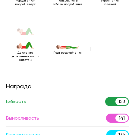
мордой вниз–
пальцах ног в
укрепления
мордой вверх
собаке мордой вниз
коленей
Движение
Поза расслабления
укрепления мышц
живота 2
Награда
Гибкость
153
Выносливость
141
Концентрация
135