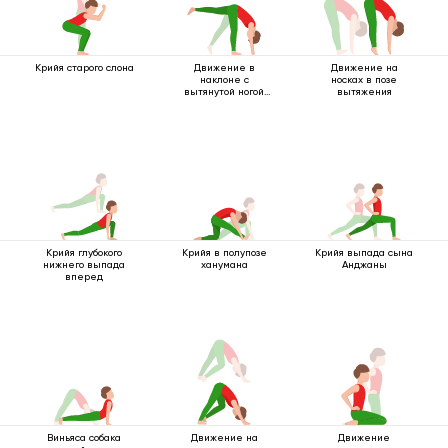
Крийя старого слона
Движение в
Движение на
наклоне с
носках в позе
вытянутой ногой
вытяжения
вверх
Крийя глубокого
Крийя в полупозе
Крийя выпада сына
нижнего выпада
ханумана
Анджаны
вперед
Виньяса собака
Движение на
Движение