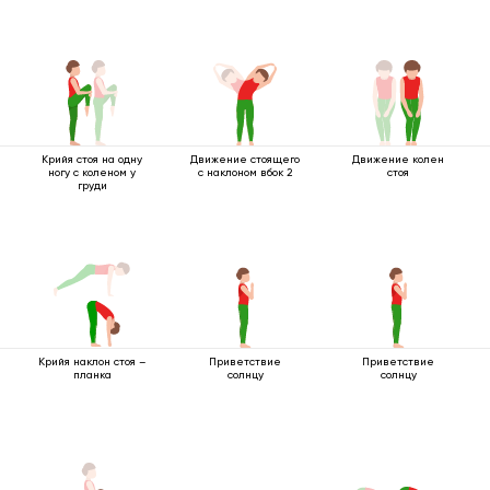
Крийя стоя на одну
Движение стоящего
Движение колен
ногу с коленом у
с наклоном вбок 2
стоя
груди
Крийя наклон стоя –
Приветствие
Приветствие
планка
солнцу
солнцу