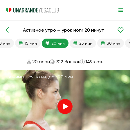
Активное утро — урок йоги 20 минут
Готовые уроки
Энергия
0 мин
15 мин
20 мин
25 мин
30 мин
20 асан
902 баллов
149 ккал
Заниматься по видео ·
20 мин