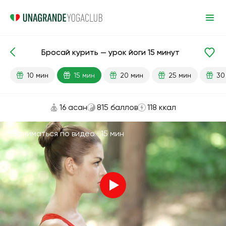
Бросай курить — урок йоги 15 минут
Готовые уроки
Привычки
Легкие
10 мин
15 мин
20 мин
25 мин
30
16 асан
815 баллов
118 ккал
Заниматься по видео ·
15 мин