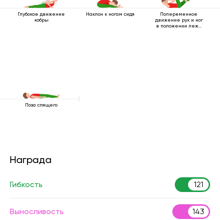
Глубокое движение
Наклон к ногам сидя
Попеременное
кобры
движение рук и ног
в положении лежа
на спине
Поза спящего
Награда
Гибкость
121
Выносливость
143