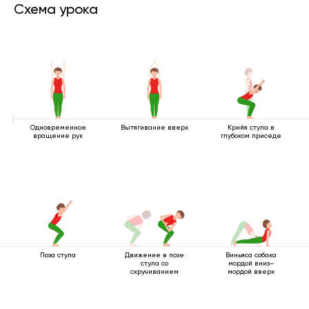
Схема урока
Одновременное
Вытягивание вверх
Крийя стула в
вращение рук
глубоком приседе
Поза стула
Движение в позе
Виньяса собака
стула со
мордой вниз–
скручиванием
мордой вверх