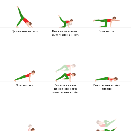
Движение колеса
Движение кошки с
Поза кошки
вытягиванием ноги
Поза планки
Попеременное
Поза посоха на 4-х
движение ног в
опорах
позе посоха на 4-х
опорах