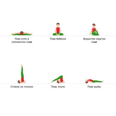
Поза угла в
Поза бабочки
Закрытая скрутка
положении сидя
сидя
Стойка на плечах
Поза плуга
Поза рыбы