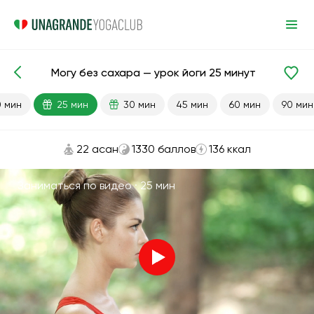
Могу без сахара — урок йоги 25 минут
Готовые уроки
Привычки
0 мин
25 мин
30 мин
45 мин
60 мин
90 мин
22 асан
1330 баллов
136 ккал
Заниматься по видео ·
25 мин