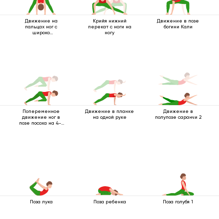
Движение на
Крийя нижний
Движение в позе
пальцах ног с
перекат с ноги на
богини Кали
широко
ногу
расставленными
ногами
Попеременное
Движение в планке
Движение в
движение ног в
на одной руке
полупозе саранчи 2
позе посоха на 4-х
опорах
Поза лука
Поза ребенка
Поза голубя 1