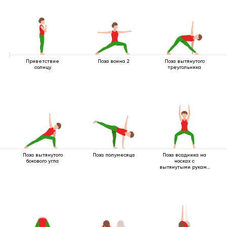
Приветствие
Поза воина 2
Поза вытянутого
солнцу
треугольника
Поза вытянутого
Поза полумесяца
Поза всадника на
бокового угла
носках с
вытянутыми руками
вверх