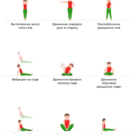
Вытягивание всего
Движение поворота
Расслабленное
тела стоя
руки в сторону
вращение стоя
Вибрация ног сидя
Движение бокового
Движение
наклона сидя
«Круговое
вращение сидя»