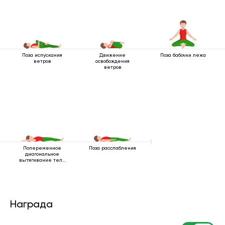
Поза испускания
Движение
Поза бабочки лежа
ветров
освобождения
ветров
Попеременное
Поза расслабления
диагональное
вытягивание тела
лежа
Награда