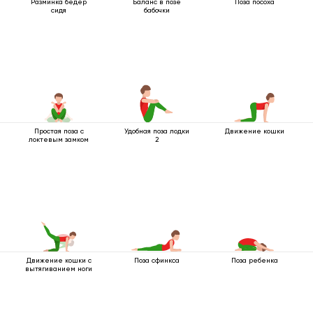
Разминка бёдер
Баланс в позе
Поза посоха
сидя
бабочки
Простая поза с
Удобная поза лодки
Движение кошки
локтевым замком
2
Движение кошки с
Поза сфинкса
Поза ребенка
вытягиванием ноги