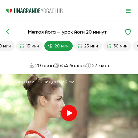
Мягкая йога — урок йоги 20 минут
Готовые уроки
Начинающий
Гибкость
0 мин
15 мин
20 мин
25 мин
30 мин
20 асан
654 баллов
57 ккал
Заниматься по видео ·
20 мин