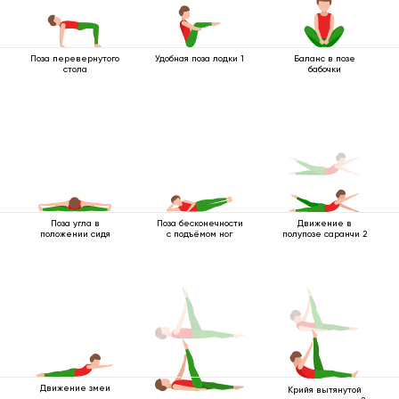
Поза перевернутого
Удобная поза лодки 1
Баланс в позе
стола
бабочки
Поза угла в
Поза бесконечности
Движение в
положении сидя
с подъёмом ног
полупозе саранчи 2
Движение змеи
Крийя вытянутой