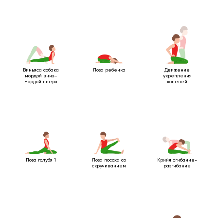
Виньяса собака
Поза ребенка
Движение
мордой вниз–
укрепления
мордой вверх
коленей
Поза голубя 1
Поза посоха со
Крийя сгибание-
скручиванием
разгибание