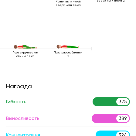
вверх ноги лежа 2
Крийя вытянутой
вверх ноги лежа
Поза скручивания
Поза расслабления
спины лежа
2
Награда
Гибкость
375
Выносливость
389
Концентрация
324