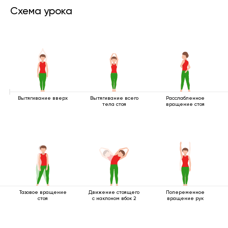
Схема урока
Вытягивание вверх
Вытягивание всего
Расслабленное
тела стоя
вращение стоя
Тазовое вращение
Движение стоящего
Попеременное
стоя
с наклоном вбок 2
вращение рук