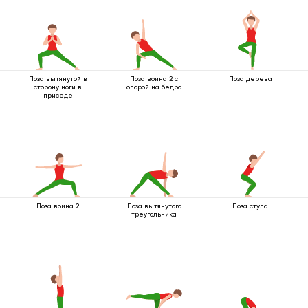
Поза вытянутой в
Поза воина 2 с
Поза дерева
сторону ноги в
опорой на бедро
приседе
Поза воина 2
Поза вытянутого
Поза стула
треугольника