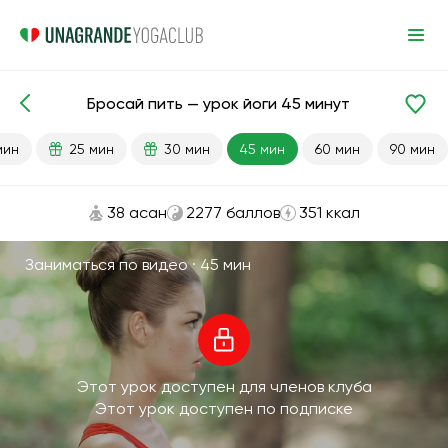
Бросай пить — урок йоги 45 минут
Готовые уроки
Печень
Привычки
мин
25 мин
30 мин
45 мин
60 мин
90 мин
38 асан
2277 баллов
351 ккал
Заниматься по видео ·
45 мин
Этот урок доступен для членов клуба
Этот урок доступен по подписке