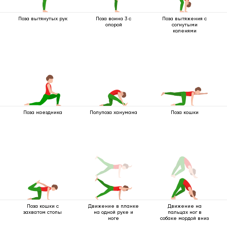
Поза вытянутых рук
Поза воина 3 с
Поза вытяжения с
опорой
согнутыми
коленями
Поза наездника
Полупоза ханумана
Поза кошки
Поза кошки с
Движение в планке
Движение на
захватом стопы
на одной руке и
пальцах ног в
ноге
собаке мордой вниз