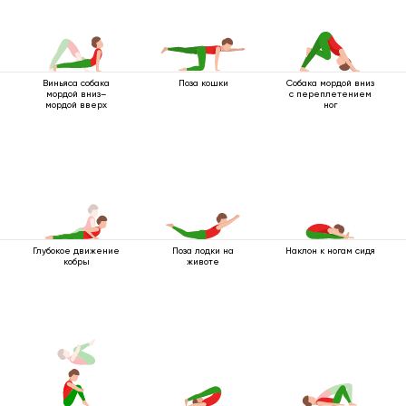
Виньяса собака
Поза кошки
Собака мордой вниз
мордой вниз–
с переплетением
мордой вверх
ног
Глубокое движение
Поза лодки на
Наклон к ногам сидя
кобры
животе