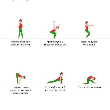
Расслабленное
Крийя стула в
Поза мощного
вращение стоя
глубоком приседе
основания
Наклон стоя с
Глубокий нижний
Полупоза ханумана
захватом больших
выпад вперёд 2
пальцев ног