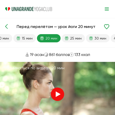
Перед перелётом — урок йоги 20 минут
Готовые уроки
Путешествие
0 мин
15 мин
20 мин
25 мин
30 мин
19 асан
861 баллов
133 ккал
Заниматься по видео ·
20 мин