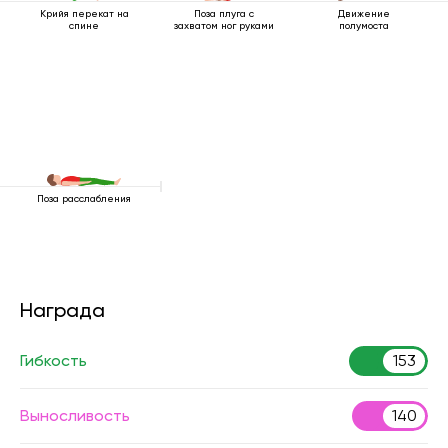
Крийя перекат на
Поза плуга с
Движение
спине
захватом ног руками
полумоста
Поза расслабления
Награда
Гибкость
153
Выносливость
140