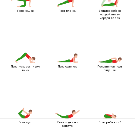
Поза кошки
Поза планки
Виньяса собака
мордой вниз–
мордой вверх
Поза макары лицом
Поза сфинкса
Половинная поза
вниз
лягушки
Поза лука
Поза лодки на
Поза ребенка 3
животе