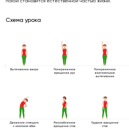
покой становится естественной частью жизни.
Схема урока
Вытягивание вверх
Попеременное
Попеременное
вращение рук
вертикальное
вытягивание
Движение стоящего
Расслабленное
Грудное вращение
с наклоном вбок
вращение стоя
стоя