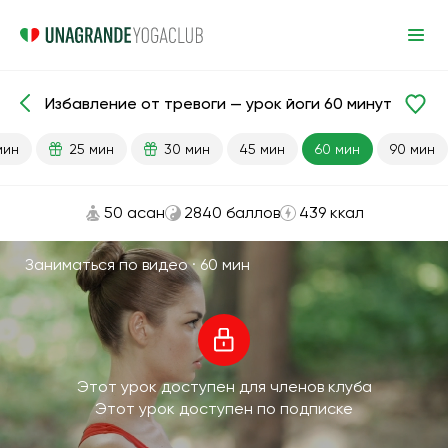
Избавление от тревоги — урок йоги 60 минут
Готовые уроки
Депрессия
Антистресс
мин
25 мин
30 мин
45 мин
60 мин
90 мин
50 асан
2840 баллов
439 ккал
Заниматься по видео ·
60 мин
Этот урок доступен для членов клуба
Этот урок доступен по подписке