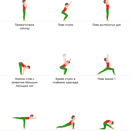
Приветствие
Поза стула
Поза вытянутых рук
солнцу
Наклон стоя с
Крийя стула в
Поза воина 1
захватом больших
глубоком приседе
пальцев ног