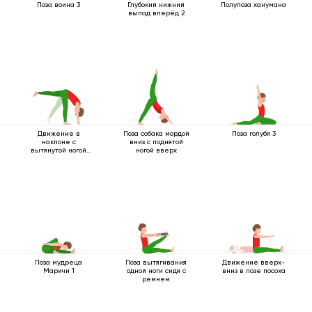
Поза воина 3
Глубокий нижний
Полупоза ханумана
выпад вперёд 2
Движение в
Поза собака мордой
Поза голубя 3
наклоне с
вниз с поднятой
вытянутой ногой
ногой вверх
вверх
Поза мудреца
Поза вытягивания
Движение вверх-
Маричи 1
одной ноги сидя с
вниз в позе посоха
ремнем