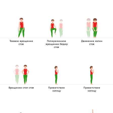
Тазовое вращение
Попеременное
Движение колен
стоя
вращение бёдер
стоя
стоя
Вращение стоп стоя
Приветствие
Приветствие
солнцу
солнцу