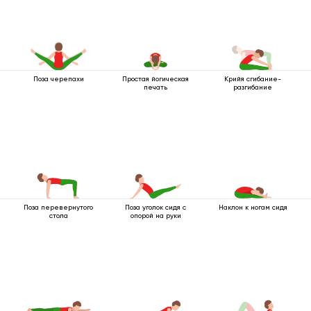
Поза черепахи
Простая йогическая
Крийя сгибание-
печать
разгибание
Поза перевернутого
Поза уголок сидя с
Наклон к ногам сидя
стола
опорой на руки