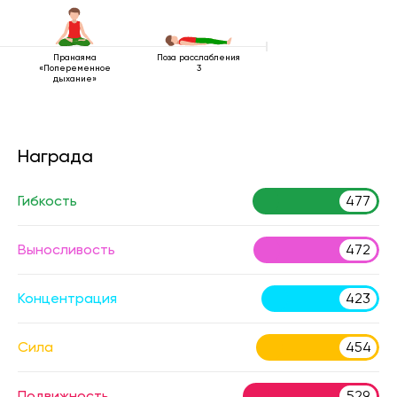
Пранаяма
Поза расслабления
«Попеременное
3
дыхание»
Награда
Гибкость
477
Выносливость
472
Концентрация
423
Сила
454
Подвижность
529