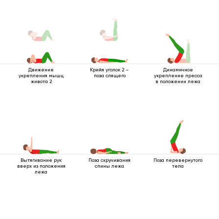
Движение
Динамичное
Крийя уголок 2 –
укрепления мышц
укрепление пресса
поза спящего
живота 2
в положении лежа
Вытягивание рук
Поза скручивания
Поза перевернутого
вверх из положения
спины лежа
тела
лежа