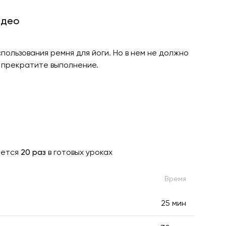
идео
пользования ремня для йоги. Но в нем не должно
 прекратите выполнение.
ается
20 раз
в готовых уроках
Время
25 мин