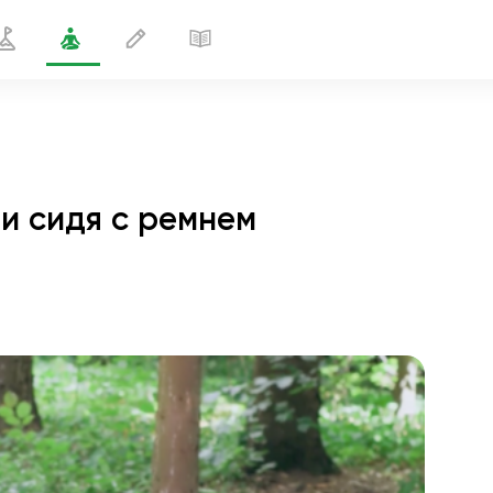
и сидя с ремнем
тягивания одной ноги сидя с ремнем
2 мин
полёт души
01:44