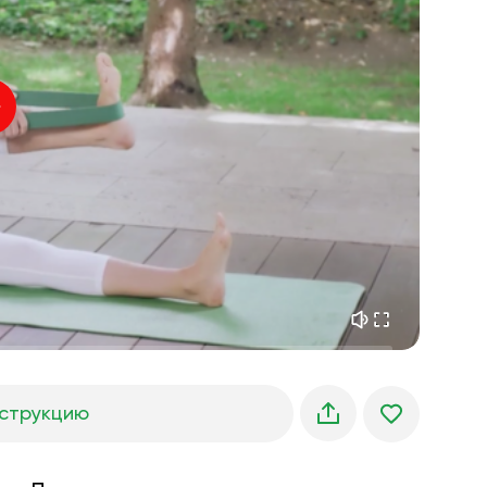
внутренний покой
01:27
утренние грёзы
01:34
лесная прохлада
05:00
Голос инструктора
летний дождь
02:00
горная тишина
02:00
морской бриз
02:00
голос ветра
02:00
весенний лес
02:00
струкцию