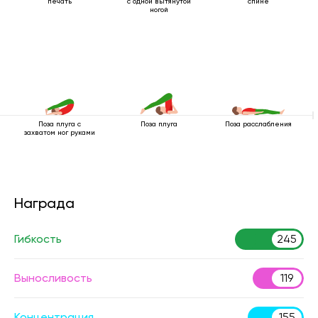
печать
с одной вытянутой
спине
ногой
Поза плуга с
Поза плуга
Поза расслабления
захватом ног руками
Награда
Гибкость
245
Выносливость
119
Концентрация
155