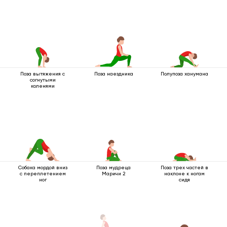
Поза вытяжения с
Поза наездника
Полупоза ханумана
согнутыми
коленями
Собака мордой вниз
Поза мудреца
Поза трех частей в
с переплетением
Маричи 2
наклоне к ногам
ног
сидя