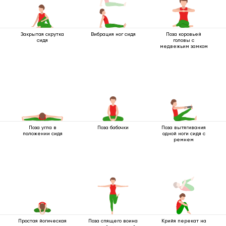
Закрытая скрутка
Вибрация ног сидя
Поза коровьей
сидя
головы с
медвежьим замком
Поза угла в
Поза бабочки
Поза вытягивания
положении сидя
одной ноги сидя с
ремнем
Простая йогическая
Поза спящего воина
Крийя перекат на