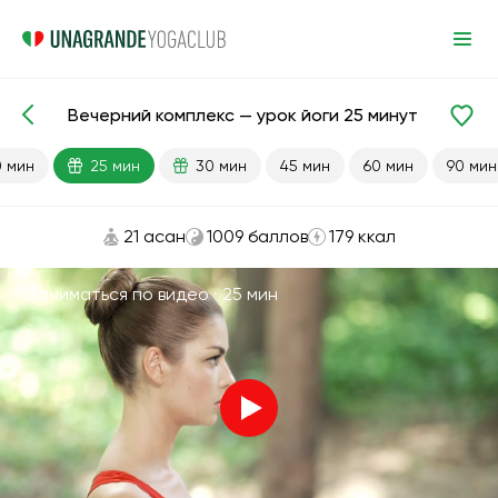
Вечерний комплекс — урок йоги 25 минут
Готовые уроки
Расслабление
0 мин
25 мин
30 мин
45 мин
60 мин
90 мин
21 асан
1009 баллов
179 ккал
Заниматься по видео ·
25 мин