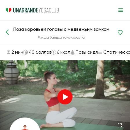
Поза коровьей головы с медвежьим замком
Асаны и упражнения
Позы сидя
Рикша бандха гомукхасана
2 мин
40 баллов
6 ккал
Позы сидя
Статическ