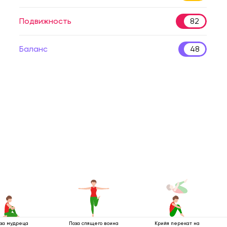
Подвижность
82
Баланс
48
за мудреца
Поза спящего воина
Крийя перекат на