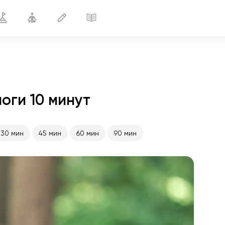
оги 10 минут
Вечерний комплекс
10 мин
30 мин
45 мин
60 мин
90 мин
полёт души
01:44
внутренний покой
01:27