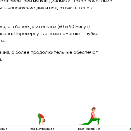
 с элементами мягкой динамики. Такое сочетание
ять напряжение дня и подготовить тело к
, а в более длительных (60 и 90 минут)
асана. Перевёрнутые позы помогают глубже
ха.
ения, а более продолжительные обеспечат
.
щение
Поза вытяжения с
Поза наездника
По