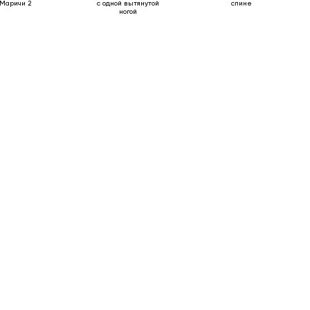
Маричи 2
с одной вытянутой
спине
ногой