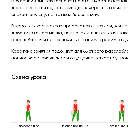
Вечерний комплекс основан на статических асанах
делает занятия идеальными для вечера, позволяя сн
спокойному сну, не вызывая бессонницу.
В коротких комплексах преобладают позы сидя и лёжа
добавляются разминка, позы стоя и длительная шав
расслабиться и переключить организм в режим отды
Короткие занятия подойдут для быстрого расслабл
полное восстановление и ощущение лёгкости утром
Схема урока
Расслабленное
Тазовое вращение
Грудное вра