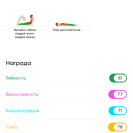
Виньяса собака
Поза расслабления
мордой вниз–
мордой вверх
Награда
Гибкость
61
Выносливость
77
Концентрация
71
Сила
78