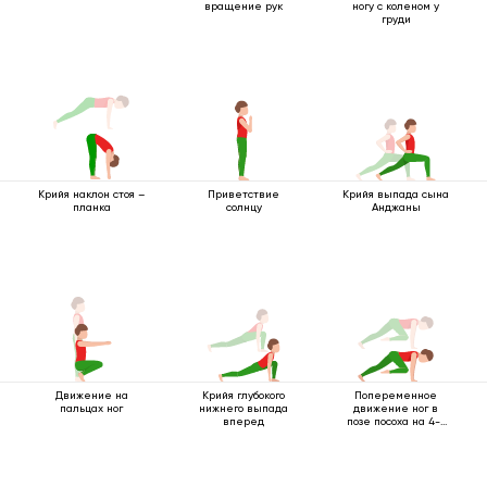
вращение рук
ногу с коленом у
груди
Крийя наклон стоя –
Приветствие
Крийя выпада сына
планка
солнцу
Анджаны
Движение на
Крийя глубокого
Попеременное
пальцах ног
нижнего выпада
движение ног в
вперед
позе посоха на 4-х
опорах