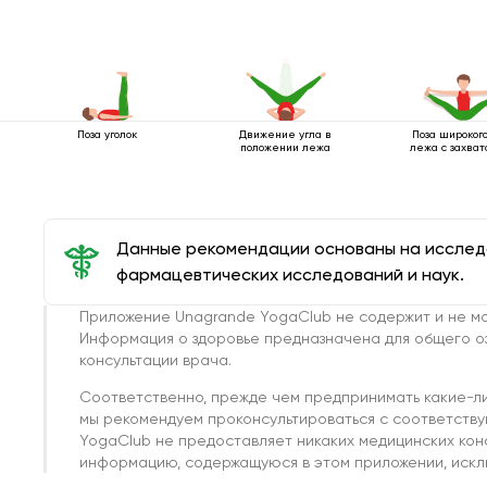
Поза уголок
Движение угла в
Поза широкого
положении лежа
лежа с захват
Данные рекомендации основаны на иссле
фармацевтических исследований и наук.
Приложение Unagrande YogaClub не содержит и не мо
Информация о здоровье предназначена для общего о
консультации врача.
Соответственно, прежде чем предпринимать какие-л
мы рекомендуем проконсультироваться с соответств
YogaClub не предоставляет никаких медицинских кон
информацию, содержащуюся в этом приложении, исклю