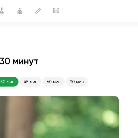
30 минут
Стройные ноги
30 мин
30 мин
45 мин
60 мин
90 мин
полёт души
01:44
внутренний покой
01:27