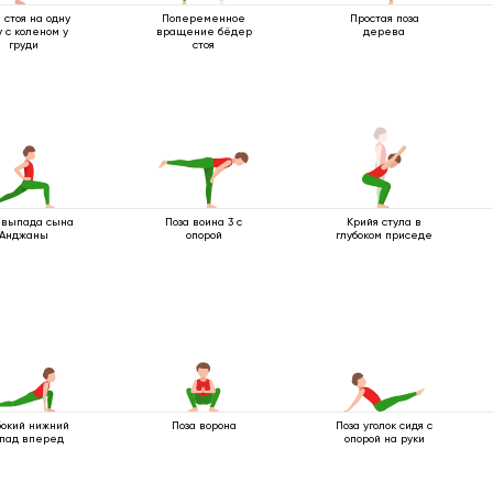
 стоя на одну
Попеременное
Простая поза
у с коленом у
вращение бёдер
дерева
груди
стоя
 выпада сына
Поза воина 3 с
Крийя стула в
Анджаны
опорой
глубоком приседе
бокий нижний
Поза ворона
Поза уголок сидя с
пад вперед
опорой на руки