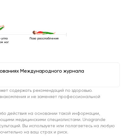
 угла
Поза расслабления
ом ног
дованиях Международного журнала
жет содержать рекомендаций по здоровью.
знакомления и не заменяет профессиональной
ибо действия на основании такой информации,
ующими медицинскими специалистами. Unagrande
сультаций. Вы используете или полагаетесь на любую
чительно на ваш страх и риск.