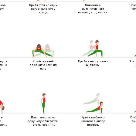
нное
Крийя стоя на одну
Движение
Поза
рук
ногу с коленом у
вытянутой ноги
ног
груди
вперед в тадасане
яца в
Крийя нижний
Крийя выпада сына
Поза
оя на
перекат с ноги на
Анджаны
е
ногу
 в
Поза лягушки на
Крийя глубокого
Глу
с
одну ногу с захватом
нижнего выпада
вы
огой
стопы обеими
вперед
руками