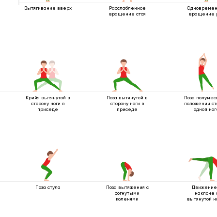
Вытягивание вверх
Расслабленное
Одновреме
вращение стоя
вращение 
Крийя вытянутой в
Поза вытянутой в
Поза полумес
сторону ноги в
сторону ноги в
положении ст
приседе
приседе
одной ног
Поза стула
Поза вытяжения с
Движение
согнутыми
наклоне 
коленями
вытянутой н
вверх