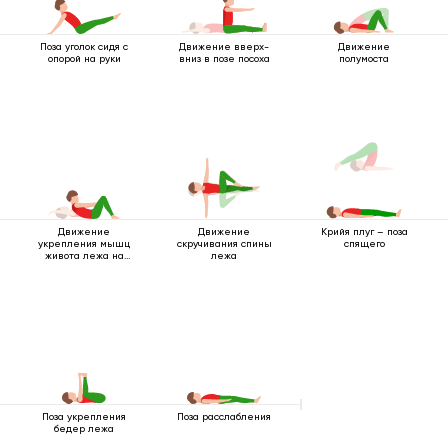
Поза уголок сидя с
Движение вверх-
Движение
опорой на руки
вниз в позе посоха
полумоста
Движение
Движение
Крийя плуг – поза
укрепления мышц
скручивания спины
спящего
живота лежа на
лежа
спине
Поза укрепления
Поза расслабления
бедер лежа