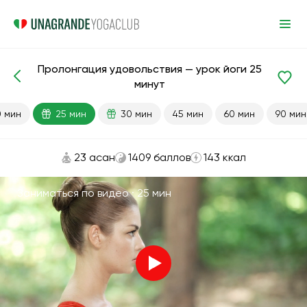
Пролонгация удовольствия — урок йоги 25
Готовые уроки
Секс
Энергия
минут
0 мин
25 мин
30 мин
45 мин
60 мин
90 мин
23 асан
1409 баллов
143 ккал
Заниматься по видео ·
25 мин