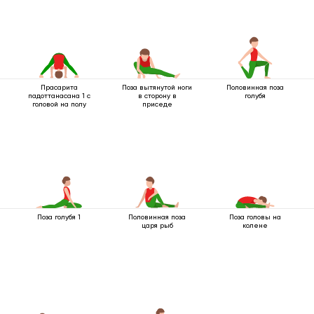
Прасарита
Поза вытянутой ноги
Половинная поза
падоттанасана 1 с
в сторону в
голубя
головой на полу
приседе
Поза голубя 1
Половинная поза
Поза головы на
царя рыб
колене