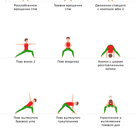
Расслабленное
Тазовое вращение
Движение стоящего
вращение стоя
стоя
с наклоном вбок 2
Поза воина 2
Поза всадника
Наклон с широко
расставленными
ногами
Поза вытянутого
Поза вытянутого
Укрепление и
бокового угла
треугольника
вытягивание
тазового дна