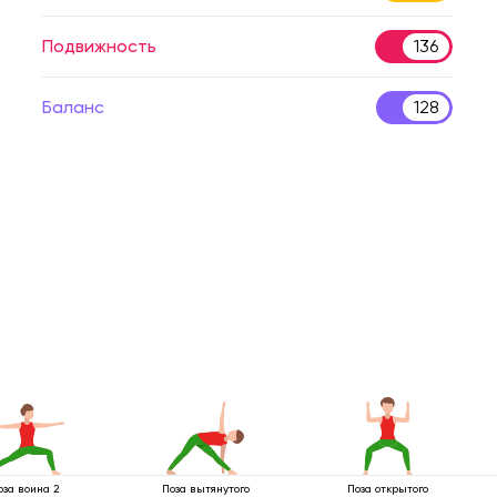
Подвижность
136
Баланс
128
оза воина 2
Поза вытянутого
Поза открытого