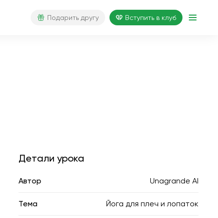
Подарить другу
Вступить в клуб
Детали урока
Автор
Unagrande AI
Тема
Йога для плеч и лопаток