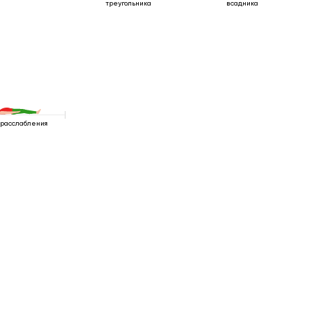
треугольника
всадника
 расслабления