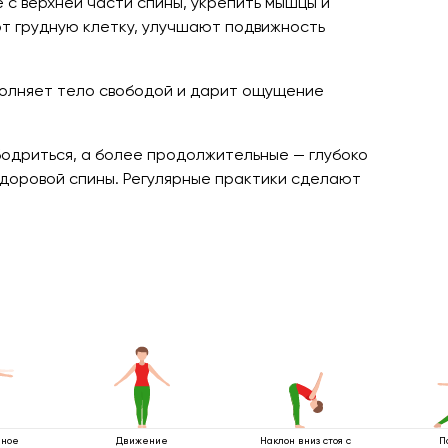
 с верхней части спины, укрепить мышцы и
ют грудную клетку, улучшают подвижность
аполняет тело свободой и дарит ощущение
збодриться, а более продолжительные — глубоко
здоровой спины. Регулярные практики сделают
нное
Движение
Наклон вниз стоя с
П