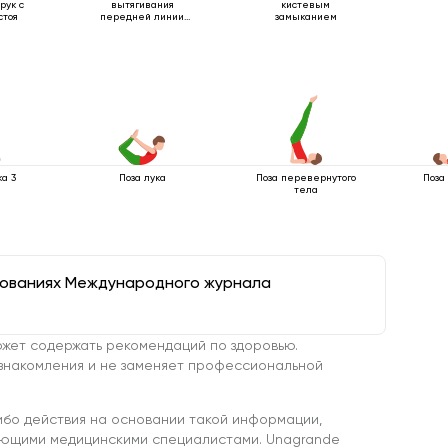
рук с
вытягивания
кистевым
стоя
передней линии
замыканием
тела
а 3
Поза лука
Поза перевернутого
Поза
тела
дованиях Международного журнала
жет содержать рекомендаций по здоровью.
знакомления и не заменяет профессиональной
ибо действия на основании такой информации,
ующими медицинскими специалистами. Unagrande