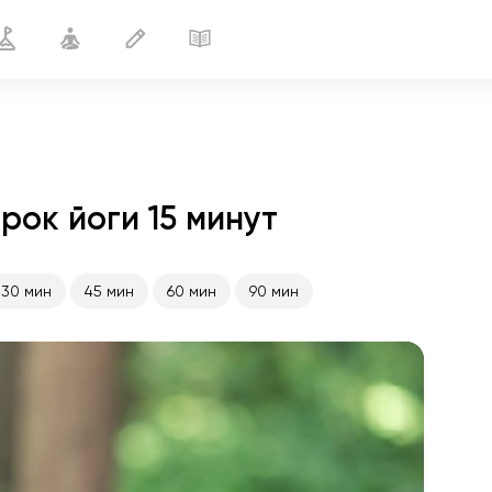
рок йоги 15 минут
Йога для плеч и лопаток
15 мин
30 мин
45 мин
60 мин
90 мин
полёт души
01:44
внутренний покой
01:27