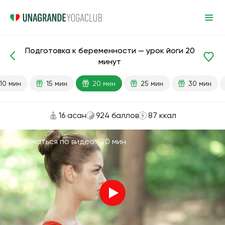
Подготовка к беременности — урок йоги 20
Готовые уроки
Беременность
минут
10 мин
15 мин
20 мин
25 мин
30 мин
16 асан
924 баллов
87 ккал
Заниматься по видео ·
20 мин