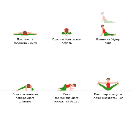
Поза угла в
Простая йогическая
Разминка бёдер
положении сидя
печать
сидя
Поза половинного
Поза
Поза широкого угла
поперечного
горизонтального
лежа с захватом ног
шпагата
раскрытия бедер