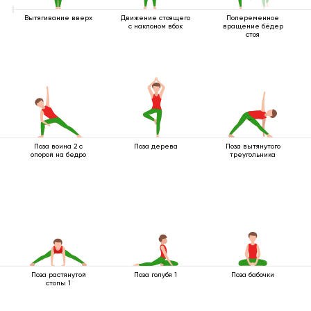
Вытягивание вверх
Движение стоящего
Попеременное
с наклоном вбок
вращение бёдер
стоя
Поза воина 2 с
Поза дерева
Поза вытянутого
опорой на бедро
треугольника
Поза растянутой
Поза голубя 1
Поза бабочки
стопы 1