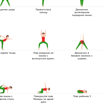
щение шара
Приветствие
Движение
солнцу
вытягивания
передней линии
тела
 короля танца
Поза всадника на
Движение в
носках с
боковом наклоне с
вытянутыми руками
широко
вверх
расставленными
ногами
оза кошки с
Повернутая поза
Поза ребенка 3
ватом стопы
Макары на одной
руке