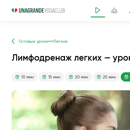
Готовые уроки
Легкие
Лимфодренаж легких — урок
10 мин
15 мин
20 мин
25 мин