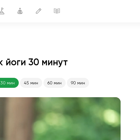
 йоги 30 минут
Лимфодренаж легких
30 мин
30 мин
45 мин
60 мин
90 мин
полёт души
01:44
внутренний покой
01:27