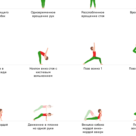
ящего
Одновременное
Расслабленное
Вра
вбок
вращение рук
вращение стоя
а в
Наклон вниз стоя с
Поза воина 1
Поза
иседе
кистевым
замыканием
ордой
Движение в планке
Виньяса собака
П
на одной руке
мордой вниз–
зах
мордой вверх