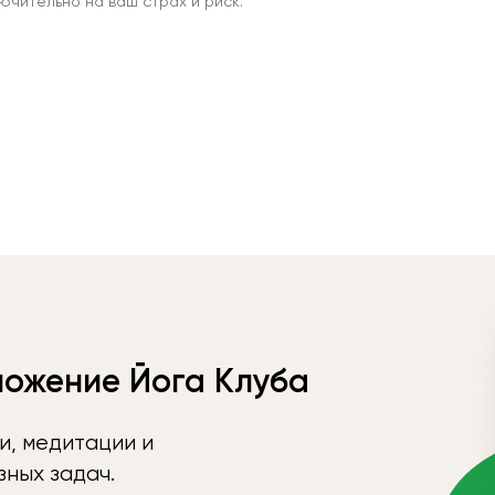
чительно на ваш страх и риск.
ложение Йога Клуба
и, медитации и
ных задач.