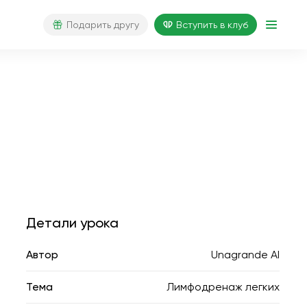
Подарить другу
Вступить в клуб
Детали урока
Автор
Unagrande AI
Тема
Лимфодренаж легких