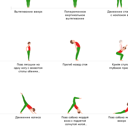
Вытягивание вверх
Попеременное
Движение сто
вертикальное
с наклоном 
вытягивание
Поза лягушки на
Прогиб назад стоя
Крийя стул
одну ногу с захватом
глубоком пр
стопы обеими
руками
Движение колеса
Поза собака мордой
Поза собака м
вниз с поднятой
вверх
согнутой ногой
вверх