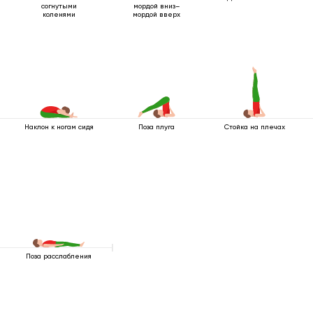
согнутыми
мордой вниз–
коленями
мордой вверх
Наклон к ногам сидя
Поза плуга
Стойка на плечах
Поза расслабления