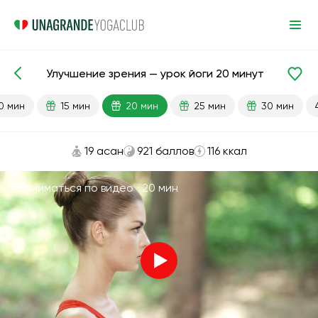
Улучшение зрения — урок йоги 20 минут
Готовые уроки
Зрение
0 мин
15 мин
20 мин
25 мин
30 мин
19 асан
921 баллов
116 ккал
Заниматься по видео ·
20 мин