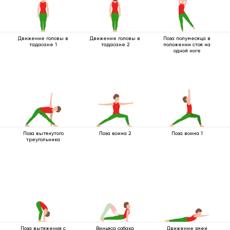
Движение головы в
Движение головы в
Поза полумесяца в
тадасане 1
тадасане 2
положении стоя на
одной ноге
Поза вытянутого
Поза воина 2
Поза воина 1
треугольника
Поза вытяжения с
Виньяса собака
Движение змеи