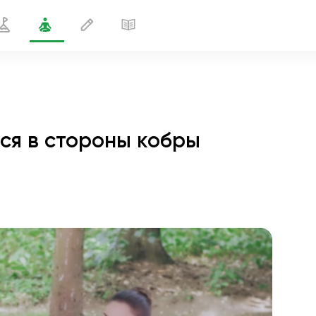
я в стороны кобры
поворачивающейся в стороны кобры
1 мин
полёт души
01:44