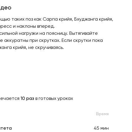
идео
ью таких поз как Сарпа крийя, Бхуджанга крийя,
пресс и наклоны вперед.
сильной нагрузки на поясницу. Вытягивайте
 аккуратны при скрутках. Если скрутки пока
анга крийя, не скручиваясь.
речается
10 раз
в готовых уроках
Время
итета
45 мин