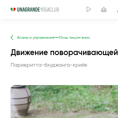
Асаны и упражнения
Позы лицом вниз
Движение поворачивающейс
Паривритта-бхуджанга-крийя
Движение 