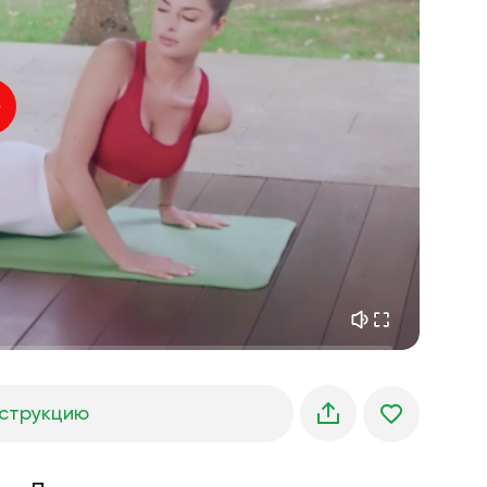
внутренний покой
01:27
утренние грёзы
01:34
лесная прохлада
05:00
Голос инструктора
летний дождь
02:00
горная тишина
02:00
морской бриз
02:00
голос ветра
02:00
весенний лес
02:00
струкцию