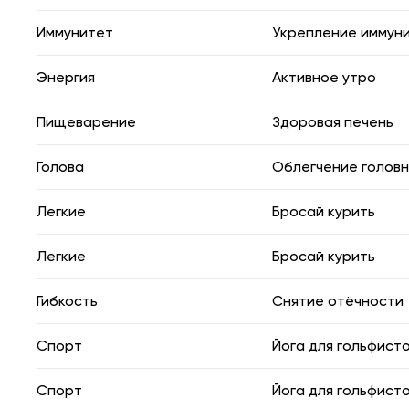
Иммунитет
Укрепление иммун
Энергия
Активное утро
Пищеварение
Здоровая печень
Голова
Облегчение головн
Легкие
Бросай курить
Легкие
Бросай курить
Гибкость
Снятие отёчности
Спорт
Йога для гольфист
Спорт
Йога для гольфист