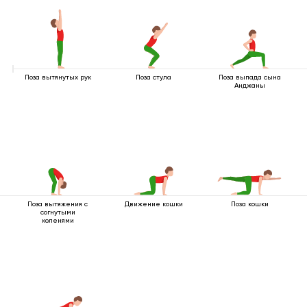
Поза вытянутых рук
Поза стула
Поза выпада сына
Анджаны
Поза вытяжения с
Движение кошки
Поза кошки
согнутыми
коленями