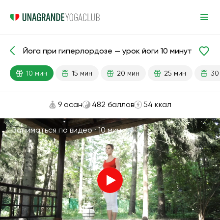
Йога при гиперлордозе — урок йоги 10 минут
Готовые уроки
Поясница
Спина
10 мин
15 мин
20 мин
25 мин
30
9 асан
482 баллов
54 ккал
Заниматься по видео ·
10 мин