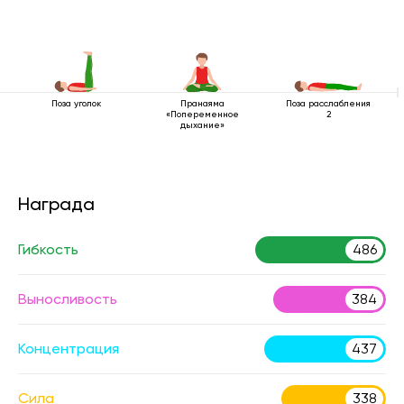
Поза уголок
Пранаяма
Поза расслабления
«Попеременное
2
дыхание»
Награда
Гибкость
486
Выносливость
384
Концентрация
437
Сила
338