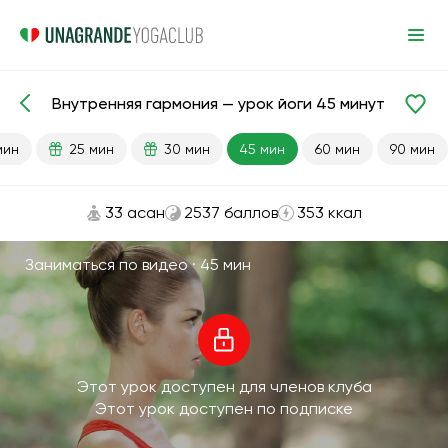
Внутренняя гармония — урок йоги 45 минут
Готовые уроки
Антистресс
мин
25 мин
30 мин
45 мин
60 мин
90 мин
33 асан
2537 баллов
353 ккал
Заниматься по видео ·
45 мин
Этот урок доступен для членов клуба
Этот урок доступен по подписке