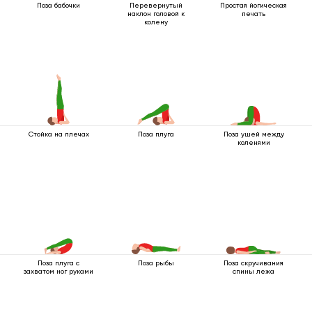
Поза бабочки
Перевернутый
Простая йогическая
наклон головой к
печать
колену
Стойка на плечах
Поза плуга
Поза ушей между
коленями
Поза плуга с
Поза рыбы
Поза скручивания
захватом ног руками
спины лежа