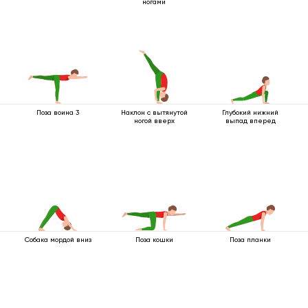
ногами
Поза воина 3
Наклон с вытянутой
Глубокий нижний
ногой вверх
выпад вперед
Собака мордой вниз
Поза кошки
Поза планки