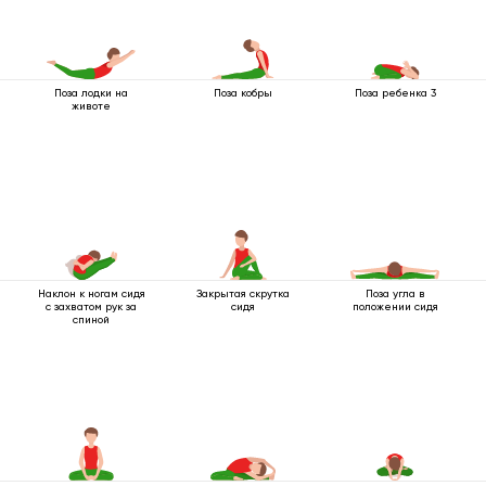
Поза лодки на
Поза кобры
Поза ребенка 3
животе
Наклон к ногам сидя
Закрытая скрутка
Поза угла в
с захватом рук за
сидя
положении сидя
спиной