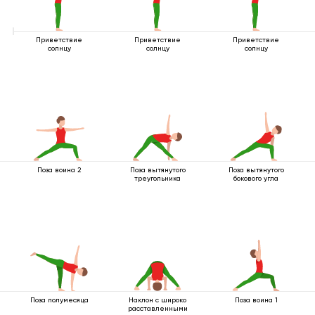
Приветствие
Приветствие
Приветствие
солнцу
солнцу
солнцу
Поза воина 2
Поза вытянутого
Поза вытянутого
треугольника
бокового угла
Поза полумесяца
Наклон с широко
Поза воина 1
расставленными