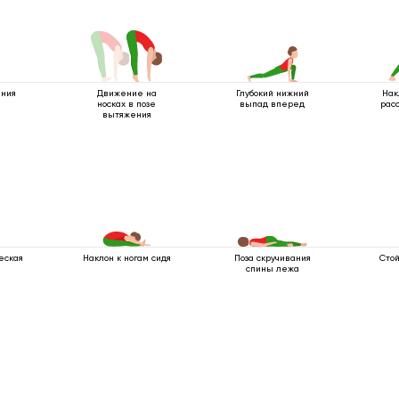
ения
Движение на
Глубокий нижний
Нак
носках в позе
выпад вперед
рас
вытяжения
еская
Наклон к ногам сидя
Поза скручивания
Стой
спины лежа