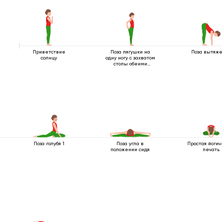
Приветствие
Поза лягушки на
Поза вытяж
солнцу
одну ногу с захватом
стопы обеими
руками
Поза голубя 1
Поза угла в
Простая йогич
положении сидя
печать