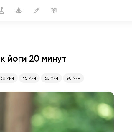
к йоги 20 минут
Йога для футболистов
20 мин
30 мин
45 мин
60 мин
90 мин
полёт души
01:44
внутренний покой
01:27