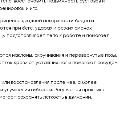
теле, восстановить подвижность суставов и
енировок и игр.
рицепсов, задней поверхности бедра и
тся при беге, ударах и резких сменах
ицы подготавливает тело к работе и помогает
ются наклоны, скручивания и перевернутые позы.
тток крови от уставших ног и помогают сосудам
 или восстановления после неё, а более
 улучшения гибкости. Регулярная практика
могает сохранять лёгкость в движении.