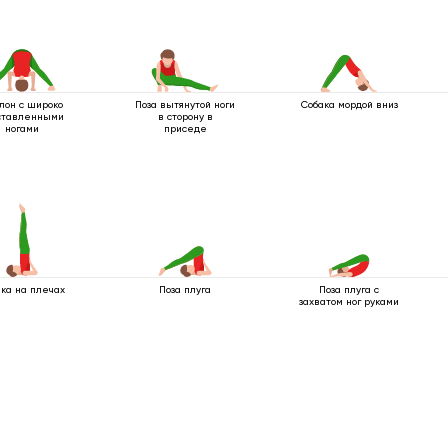
лон с широко
Поза вытянутой ноги
Собака мордой вниз
ставленными
в сторону в
ногами
приседе
ка на плечах
Поза плуга
Поза плуга с
захватом ног руками