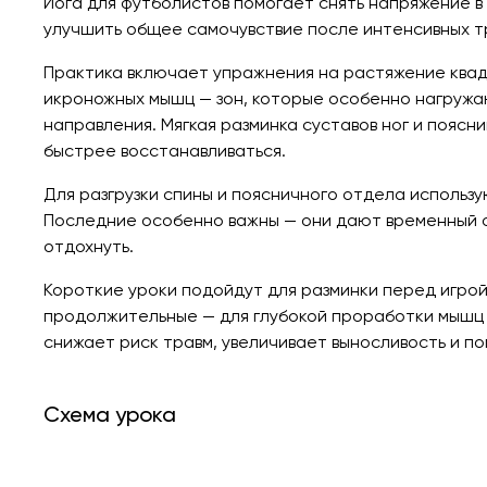
Йога для футболистов помогает снять напряжение в 
улучшить общее самочувствие после интенсивных тр
Практика включает упражнения на растяжение квад
икроножных мышц — зон, которые особенно нагружаю
направления. Мягкая разминка суставов ног и поясн
быстрее восстанавливаться.
Для разгрузки спины и поясничного отдела использу
Последние особенно важны — они дают временный о
отдохнуть.
Короткие уроки подойдут для разминки перед игрой
продолжительные — для глубокой проработки мышц и
снижает риск травм, увеличивает выносливость и по
Схема урока