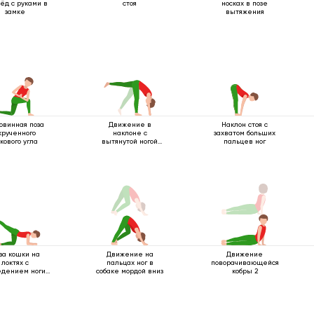
ёд с руками в
стоя
носках в позе
замке
вытяжения
овинная поза
Движение в
Наклон стоя с
крученного
наклоне с
захватом больших
кового угла
вытянутой ногой
пальцев ног
вверх
за кошки на
Движение на
Движение
локтях с
пальцах ног в
поворачивающейся
едением ноги
собаке мордой вниз
кобры 2
назад