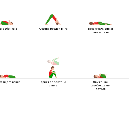
за ребенка 3
Собака мордой вниз
Поза скручивания
спины лежа
спящего воина
Крийя перекат на
Движение
спине
освобождения
ветров