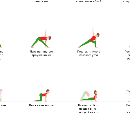
тела стоя
с наклоном вбок 2
впер
на
Поза вытянутого
Поза вытянутого
Пол
г с
треугольника
бокового угла
с
бо
ными
позе
Движение кошки
Виньяса собака
По
а
мордой вниз–
мордой вверх
отв