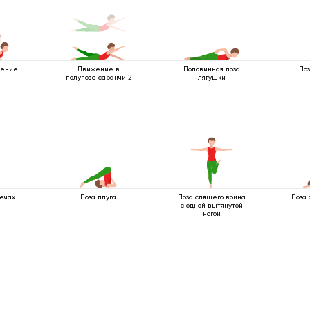
жение
Движение в
Половинная поза
По
полупозе саранчи 2
лягушки
лечах
Поза плуга
Поза спящего воина
Поза 
с одной вытянутой
ногой