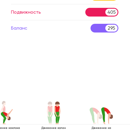
Подвижность
405
Баланс
295
ение наклона
Движение колен
Движение на