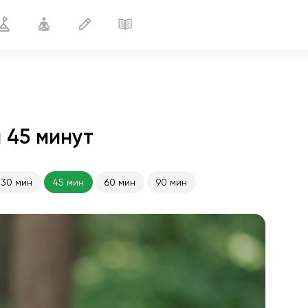
 45 минут
30 мин
45 мин
60 мин
90 мин
полёт души
01:44
внутренний покой
01:27