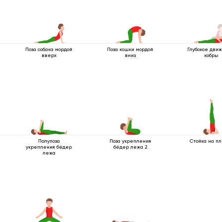
Поза собака мордой
Поза кошки мордой
Глубокое дви
вверх
вниз
кобры
Полупоза
Поза укрепления
Стойка на п
укрепления бёдер
бёдер лежа 2
лежа