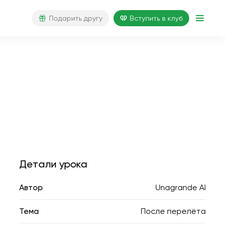
Подарить другу
Вступить в клуб
Детали урока
Автор
Unagrande AI
Тема
После перелёта