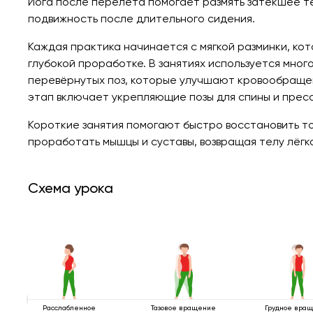
Йога после перелёта помогает размять затёкшее те
подвижность после длительного сидения.
Каждая практика начинается с мягкой разминки, ко
глубокой проработке. В занятиях используется мног
перевёрнутых поз, которые улучшают кровообраще
этап включает укрепляющие позы для спины и пресса
Короткие занятия помогают быстро восстановить т
проработать мышцы и суставы, возвращая телу лёгк
Схема урока
Расслабленное
Тазовое вращение
Грудное вра