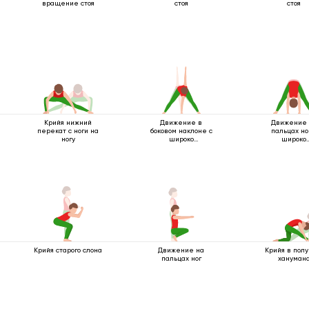
вращение стоя
стоя
стоя
Крийя нижний
Движение в
Движение 
перекат с ноги на
боковом наклоне с
пальцах но
ногу
широко
широко
расставленными
расставлен
ногами
ногами
Крийя старого слона
Движение на
Крийя в полу
пальцах ног
хануман