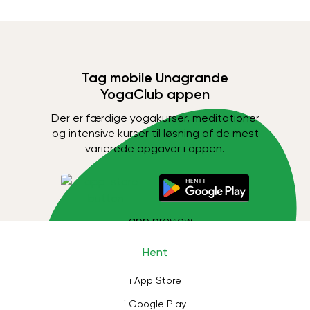
Tag mobile Unagrande
YogaClub appen
Der er færdige yogakurser, meditationer
og intensive kurser til løsning af de mest
varierede opgaver i appen.
Hent
i App Store
i Google Play