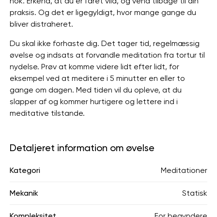
nok. Erkend, at du er faret vild, og vend tilbage til din
praksis. Og det er ligegyldigt, hvor mange gange du
bliver distraheret.
Du skal ikke forhaste dig. Det tager tid, regelmæssig
øvelse og indsats at forvandle meditation fra tortur til
nydelse. Prøv at komme videre lidt efter lidt, for
eksempel ved at meditere i 5 minutter en eller to
gange om dagen. Med tiden vil du opleve, at du
slapper af og kommer hurtigere og lettere ind i
meditative tilstande.
Detaljeret information om øvelse
Kategori
Meditationer
Mekanik
Statisk
Kompleksitet
For begyndere