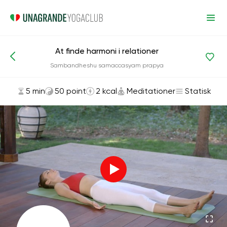
At finde harmoni i relationer
Asanas og øvelser
Meditationer
Sambandheshu samaccasyam prapya
5 min
50 point
2 kcal
Meditationer
Statisk