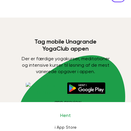
Tag mobile Unagrande
YogaClub appen
Der er færdige yogakurser, meditationer
og intensive kurser til løsning af de mest
varierede opgaver i appen.
Hent
i App Store