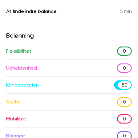
At finde indre balance
5 min
Belønning
Fleksibilitet
0
Udholdenhed
0
Koncentration
50
Styrke
0
Mobilitet
0
Balance
0