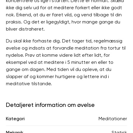
koncentrere os lige i starten. Dette er normalt. Skæld
ikke dig selv ud for at meditere forkert eller ikke godt
nok. Erkend, at du er faret vild, og vend tilbage til din
praksis. Og det er ligegyldigt, hvor mange gange du
bliver distraheret.
Du skal ikke forhaste dig. Det tager tid, regelmæssig
øvelse og indsats at forvandle meditation fra tortur til
nydelse. Prøv at komme videre lidt efter lidt, for
eksempel ved at meditere i 5 minutter en eller to
gange om dagen. Med tiden vil du opleve, at du
slapper af og kommer hurtigere og lettere ind i
meditative tilstande.
Detaljeret information om øvelse
Kategori
Meditationer
Mekanik
Statisk