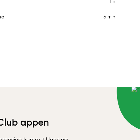
Tid
se
5 min
Club appen
ensive kurser til løsning