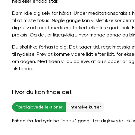
ned eller endda står.
Døm ikke dig selv for hårdt. Under meditationspraksis ha
til at miste fokus. Nogle gange kan vi slet ikke koncentr
dig selv ud for at meditere forkert eller ikke godt nok. Er
praksis. Og det er ligegyldigt, hvor mange gange du bli
Du skal ikke forhaste dig. Det tager tid, regelmæssig ø
til nydelse. Prøv at komme videre lidt efter lidt, for ek
om dagen. Med tiden vil du opleve, at du slapper af og
tilstande.
Hvor du kan finde det
Færdiglavede lektioner
Intensive kurser
Frihed fra fortrydelse
findes
1 gang
i færdiglavede lekti