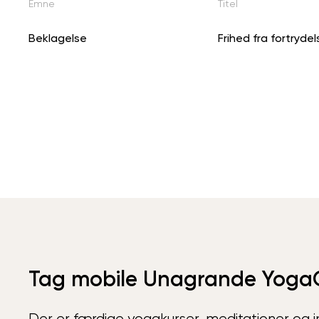
Emne
Titel
Beklagelse
Frihed fra fortrydel
Tag mobile Unagrande Yoga
Der er færdige yogakurser, meditationer og int