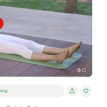
indre fred
01:27
morgendrømme
01:34
skovens kølighed
05:00
Instruktørens stemme
sommerregn
02:00
bjergstilhed
02:00
havbrise
02:00
vindens stemme
02:00
forårsskov
02:00
ning