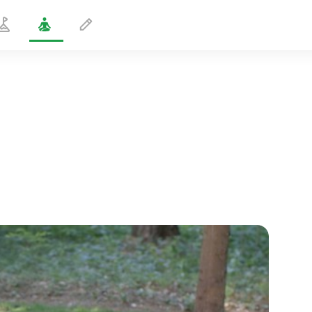
Frihed fra fortrydelse
5 min
sjælens flugt
01:44