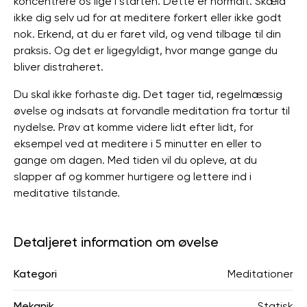
koncentrere os lige i starten. Dette er normalt. Skæld
ikke dig selv ud for at meditere forkert eller ikke godt
nok. Erkend, at du er faret vild, og vend tilbage til din
praksis. Og det er ligegyldigt, hvor mange gange du
bliver distraheret.
Du skal ikke forhaste dig. Det tager tid, regelmæssig
øvelse og indsats at forvandle meditation fra tortur til
nydelse. Prøv at komme videre lidt efter lidt, for
eksempel ved at meditere i 5 minutter en eller to
gange om dagen. Med tiden vil du opleve, at du
slapper af og kommer hurtigere og lettere ind i
meditative tilstande.
Detaljeret information om øvelse
Kategori
Meditationer
Mekanik
Statisk