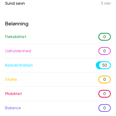
Sund søvn
5 min
Belønning
Fleksibilitet
0
Udholdenhed
0
Koncentration
50
Styrke
0
Mobilitet
0
Balance
0