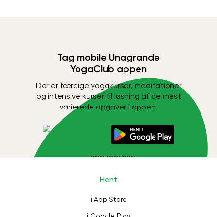
Tag mobile Unagrande
YogaClub appen
Der er færdige yogakurser, meditationer
og intensive kurser til løsning af de mest
varierede opgaver i appen.
Hent
i App Store
i Google Play