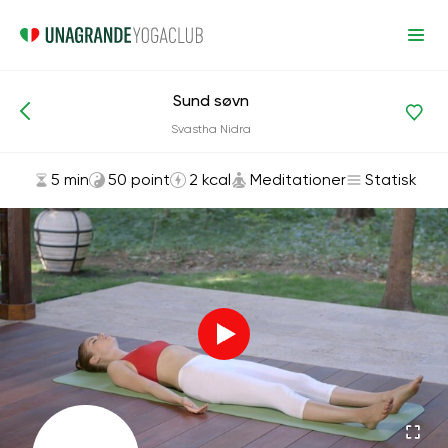
Sund søvn
Asanas og øvelser
Meditationer
Svastha Nidra
5 min
50 point
2 kcal
Meditationer
Statisk