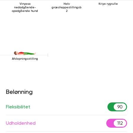
Vinyasa
Halv
Kriya rygrulle
nedadgående-
græshoppestillingsbevægelse
opadgående hund
2
Afslapningsstilling
Belønning
Fleksibilitet
90
Udholdenhed
112