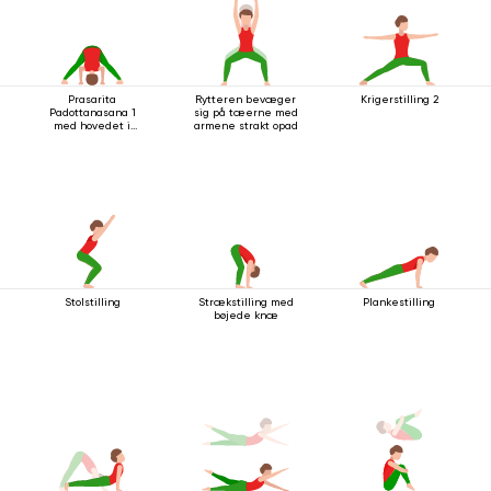
Prasarita
Rytteren bevæger
Krigerstilling 2
Padottanasana 1
sig på tæerne med
med hovedet i
armene strakt opad
gulvet
Stolstilling
Strækstilling med
Plankestilling
bøjede knæ