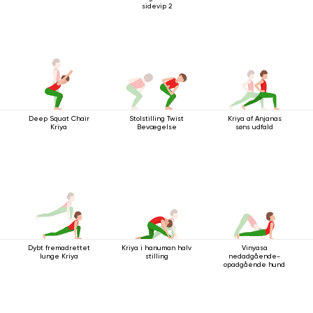
sidevip 2
Deep Squat Chair
Stolstilling Twist
Kriya af Anjanas
Kriya
Bevægelse
søns udfald
Dybt fremadrettet
Kriya i hanuman halv
Vinyasa
lunge Kriya
stilling
nedadgående-
opadgående hund