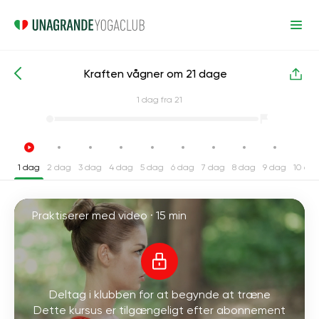
Kraften vågner om 21 dage
Intensive yogakurser
Energi
1
dag fra 21
1 dag
2 dag
3 dag
4 dag
5 dag
6 dag
7 dag
8 dag
9 dag
10 da
Praktiserer med video ·
15 min
Deltag i klubben for at begynde at træne
Dette kursus er tilgængeligt efter abonnement