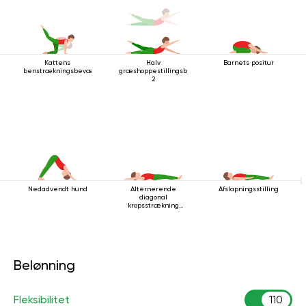
Kattens
Halv
Barnets positur
benstrækningsbevægelse
græshoppestillingsbevægelse
2
Nedadvendt hund
Alternerende
Afslapningsstilling
diagonal
kropsstrækning
mens man ligger
ned
Belønning
Fleksibilitet
110