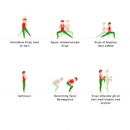
Halvmåne Kriya med
Squat sidebenstræk
Kriya af Anjanas
ét ben
Kriya
søns udfald
Solhilsen
Stolstilling Twist
Kriya stående på ét
Bevægelse
ben med knæet ved
brystet