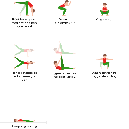
Bøjet bevægelse
Gammel
Kragepositur
med det ene ben
elefantpositur
strakt opad
Plankebevægelse
Dynamisk vridning i
Liggende ben over
med én arm og ét
liggende stilling
hovedet Kriya 2
ben
Afslapningsstilling