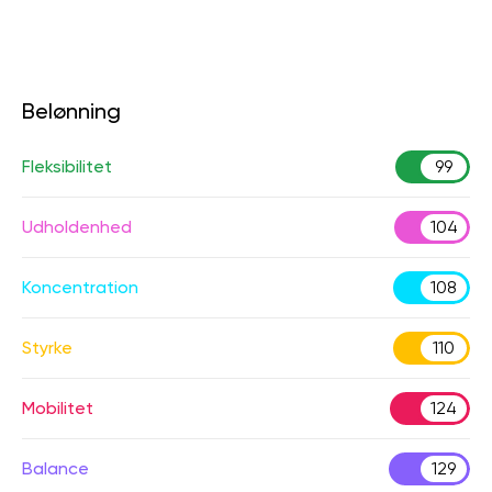
Belønning
Fleksibilitet
99
Udholdenhed
104
Koncentration
108
Styrke
110
Mobilitet
124
Balance
129