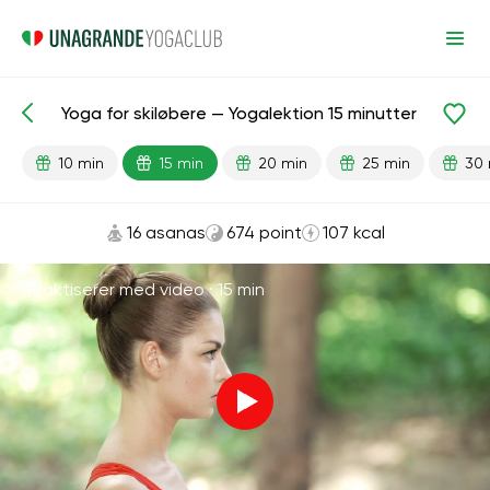
Yoga for skiløbere — Yogalektion 15 minutter
Færdiglavede lektioner
Sport
10 min
15 min
20 min
25 min
30 
16 asanas
674 point
107 kcal
Praktiserer med video ·
15 min