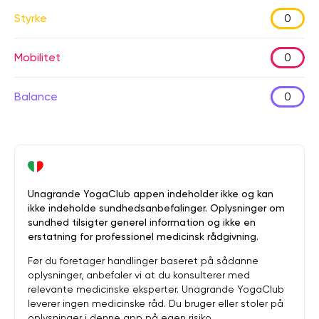
Styrke
0
Mobilitet
0
Balance
0
Unagrande YogaClub appen indeholder ikke og kan
ikke indeholde sundhedsanbefalinger. Oplysninger om
sundhed tilsigter generel information og ikke en
erstatning for professionel medicinsk rådgivning.
Før du foretager handlinger baseret på sådanne
oplysninger, anbefaler vi at du konsulterer med
relevante medicinske eksperter. Unagrande YogaClub
leverer ingen medicinske råd. Du bruger eller stoler på
oplysninger i denne app på egen risiko.