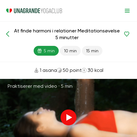
At finde harmoni i relationer Meditationsøvelse
Meditationer og vejrtrækning
Forhold
Harmoni
5 minutter
5 min
10 min
15 min
1 asana
50 point
30 kcal
Praktiserer med video ·
5 min