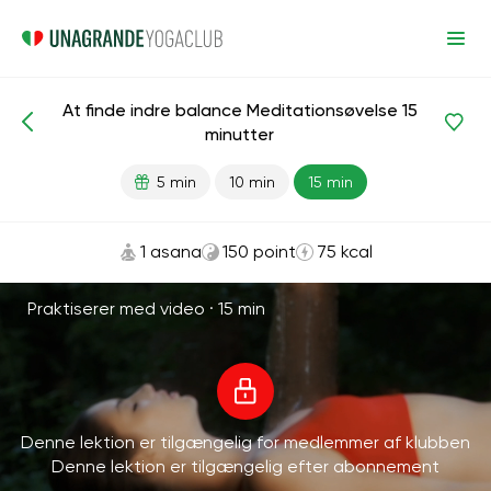
At finde indre balance Meditationsøvelse 15
Meditationer og vejrtrækning
Balance
Harmoni
minutter
5 min
10 min
15 min
1 asana
150 point
75 kcal
Praktiserer med video ·
15 min
Denne lektion er tilgængelig for medlemmer af klubben
Denne lektion er tilgængelig efter abonnement