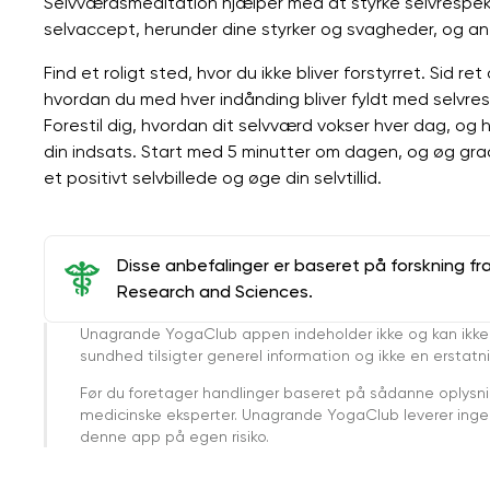
Selvværdsmeditation hjælper med at styrke selvrespekt
selvaccept, herunder dine styrker og svagheder, og an
Find et roligt sted, hvor du ikke bliver forstyrret. Sid r
hvordan du med hver indånding bliver fyldt med selvresp
Forestil dig, hvordan dit selvværd vokser hver dag, og
din indsats. Start med 5 minutter om dagen, og øg grad
et positivt selvbillede og øge din selvtillid.
Disse anbefalinger er baseret på forskning fr
Research and Sciences.
Unagrande YogaClub appen indeholder ikke og kan ikke
sundhed tilsigter generel information og ikke en erstatn
Før du foretager handlinger baseret på sådanne oplysnin
medicinske eksperter. Unagrande YogaClub leverer ingen 
denne app på egen risiko.