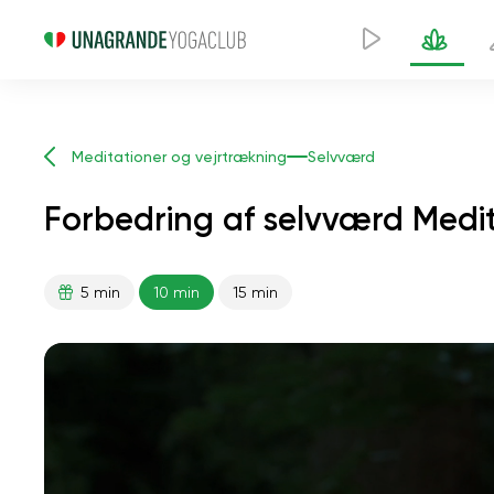
Meditationer og vejrtrækning
Selvværd
Forbedring af selvværd Medit
5 min
10 min
15 min