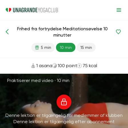
Frihed fra fortrydelse Meditationsøvelse 10
Meditationer og vejrtrækning
Beklagelse
minutter
5 min
10 min
15 min
1 asana
100 point
75 kcal
Praktiserer med video ·
10 min
Denne lektion er tilgængelig for medlemmer af klubben
Denne lektion er tilgængelig efter abonnement