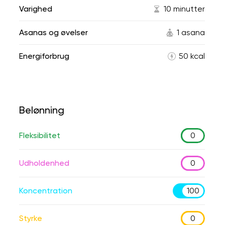
Varighed
10 minutter
Asanas og øvelser
1 asana
Energiforbrug
50 kcal
Belønning
Fleksibilitet
0
Udholdenhed
0
Koncentration
100
Styrke
0