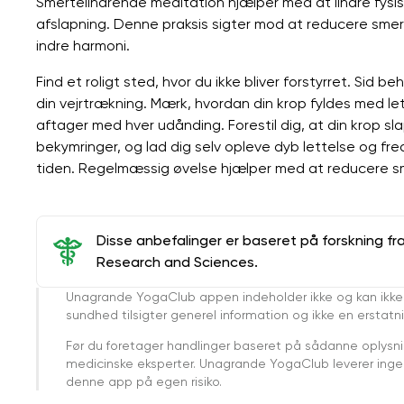
Smertelindrende meditation hjælper med at lindre fys
afslapning. Denne praksis sigter mod at reducere sm
indre harmoni.
Find et roligt sted, hvor du ikke bliver forstyrret. Sid 
din vejrtrækning. Mærk, hvordan din krop fyldes med l
aftager med hver udånding. Forestil dig, at din krop sla
bekymringer, og lad dig selv opleve dyb lettelse og fr
tiden. Regelmæssig øvelse hjælper med at reducere s
Disse anbefalinger er baseret på forskning fr
Research and Sciences.
Unagrande YogaClub appen indeholder ikke og kan ikke
sundhed tilsigter generel information og ikke en erstatn
Før du foretager handlinger baseret på sådanne oplysnin
medicinske eksperter. Unagrande YogaClub leverer ingen 
denne app på egen risiko.