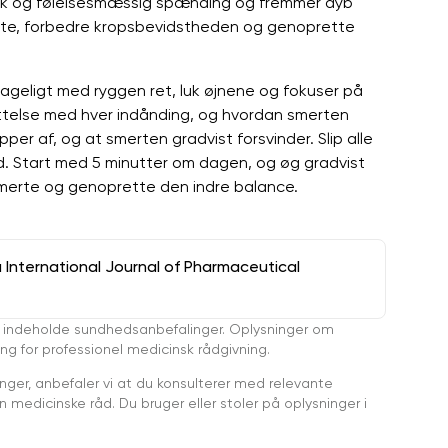
isk og følelsesmæssig spænding og fremmer dyb
erte, forbedre kropsbevidstheden og genoprette
behageligt med ryggen ret, luk øjnene og fokuser på
ettelse med hver indånding, og hvordan smerten
pper af, og at smerten gradvist forsvinder. Slip alle
ed. Start med 5 minutter om dagen, og øg gradvist
merte og genoprette den indre balance.
a International Journal of Pharmaceutical
 indeholde sundhedsanbefalinger. Oplysninger om
ing for professionel medicinsk rådgivning.
ger, anbefaler vi at du konsulterer med relevante
medicinske råd. Du bruger eller stoler på oplysninger i