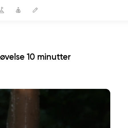
øvelse 10 minutter
sjælens flugt
01:44
indre fred
01:27