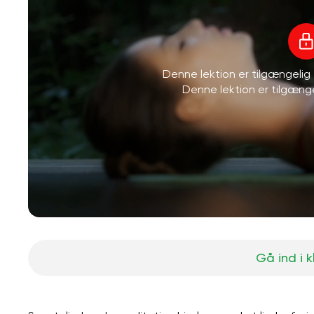
Denne lektion er tilgængeli
Denne lektion er tilgæn
Gå ind i 