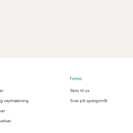
Firma
er
Skriv til os
g vejrtrækning
Svar på spørgsmål
ser
velser