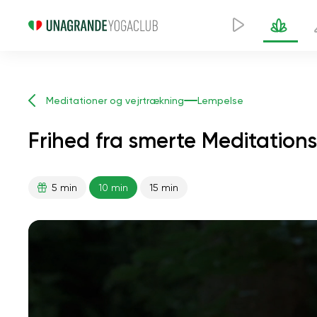
Meditationer og vejrtrækning
Lempelse
Frihed fra smerte Meditations
5 min
10 min
15 min