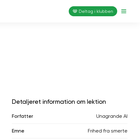
Deltag i klubben
Detaljeret information om lektion
Forfatter
Unagrande AI
Emne
Frihed fra smerte