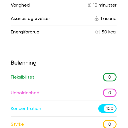
Varighed
10 minutter
Asanas og øvelser
1 asana
Energiforbrug
50 kcal
Belønning
Fleksibilitet
0
Udholdenhed
0
Koncentration
100
Styrke
0