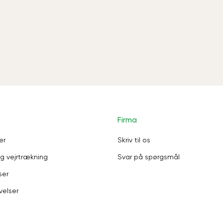
Firma
er
Skriv til os
g vejrtrækning
Svar på spørgsmål
ser
velser