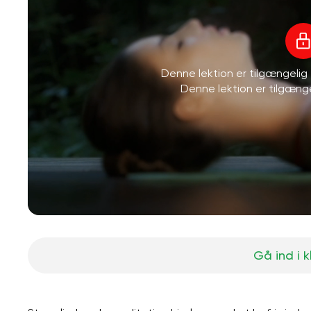
Denne lektion er tilgængeli
Denne lektion er tilgæn
Gå ind i 