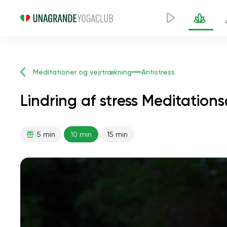
Meditationer og vejrtrækning
Antistress
Lindring af stress Meditations
5 min
10 min
15 min