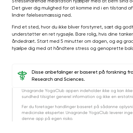
Stresslindrende meditation hjælper med at befri sind
Det giver dig mulighed for at komme ind i en tilstand 
lindrer følelsesmæssig nød.
Find et sted, hvor du ikke bliver forstyrret, sæt dig godt
understøtter en ret rygsøjle. Bare rolig, hvis dine tanker
åndedræt. Start med 5 minutter om dagen, og øg gradv
hjælpe dig med at håndtere stress og genoprette bal
Disse anbefalinger er baseret på forskning fr
Research and Sciences.
Unagrande YogaClub appen indeholder ikke og kan ikke
sundhed tilsigter generel information og ikke en erstatn
Før du foretager handlinger baseret på sådanne oplysnin
medicinske eksperter. Unagrande YogaClub leverer ingen 
denne app på egen risiko.