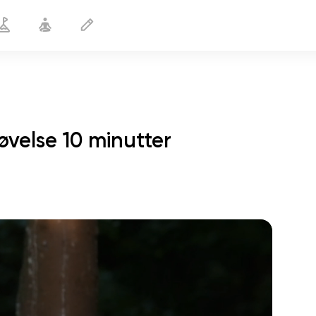
øvelse 10 minutter
sjælens flugt
01:44
indre fred
01:27