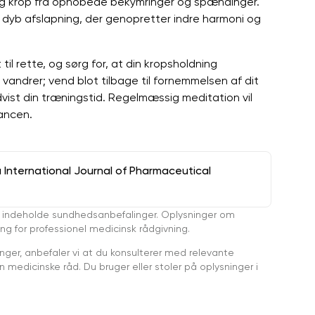
 og krop fra ophobede bekymringer og spændinger.
af dyb afslapning, der genopretter indre harmoni og
 til rette, og sørg for, at din kropsholdning
 vandrer; vend blot tilbage til fornemmelsen af ​​dit
ist din træningstid. Regelmæssig meditation vil
ancen.
a International Journal of Pharmaceutical
 indeholde sundhedsanbefalinger. Oplysninger om
ing for professionel medicinsk rådgivning.
ger, anbefaler vi at du konsulterer med relevante
medicinske råd. Du bruger eller stoler på oplysninger i