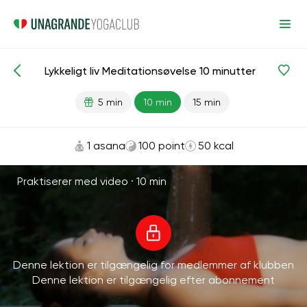
Lykkeligt liv Meditationsøvelse 10 minutter
Meditationer og vejrtrækning
Lykke
5 min
10 min
15 min
1 asana
100 point
50 kcal
Praktiserer med video ·
10 min
Denne lektion er tilgængelig for medlemmer af klubben
Denne lektion er tilgængelig efter abonnement